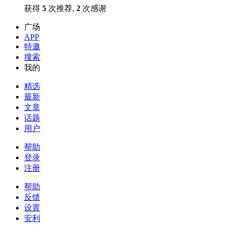
获得
5
次推荐,
2
次感谢
广场
APP
特邀
搜索
我的
精选
最新
文章
话题
用户
帮助
登录
注册
帮助
反馈
设置
安利