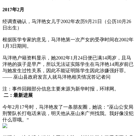
2017年2月
经调查确认，马泮艳女儿于2002年农历9月21日（公历10月26
日出生）
根据医学专家的意见，马泮艳第一次产女的受孕时间在2002年
1月3日期间。
马泮艳户籍资料显示，她2002年1月24日便已满14周岁，且马
泮艳的孩子是早产，所以无法证实陈学生在马泮艳14周岁前已
与她发生过性关系，因此不能证明陈学生因此涉嫌强奸罪。
—— 巫山县政府发言人就马泮艳相关情况答记者问
注：事件回顾部分信息主要来源为新华时报，环球网。
二：最新进展
今年2月17号时，马泮艳发了一条朋友圈，她说：”巫山公安局
刑警队长打电话来说，明天他从巫山来广州找我。我好像没犯
什么罪哦。“