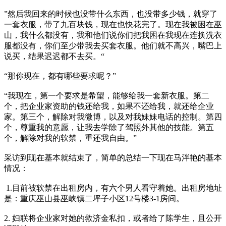
”然后我回来的时候也没带什么东西，也没带多少钱，就穿了
一套衣服，带了九百块钱，现在也快花完了。现在我被困在巫
山，我什么都没有，我和他们说你们把我困在我现在连换洗衣
服都没有，你们至少带我去买套衣服。他们就不高兴，嘴巴上
说买，结果迟迟都不去买。“
“那你现在，都有哪些要求呢？”
“我现在，第一个要求是希望，能够给我一套新衣服。第二
个，把企业家资助的钱还给我，如果不还给我，就还给企业
家。第三个，解除对我微博，以及对我妹妹电话的控制。第四
个，尊重我的意愿，让我去学除了驾照外其他的技能。第五
个，解除对我的软禁，重还我自由。”
采访到现在基本就结束了，简单的总结一下现在马泮艳的基本
情况：
1.目前被软禁在出租房内，有六个男人看守着她。出租房地址
是：重庆巫山县巫峡镇二坪子小区12号楼3-1房间。
2. 妇联将企业家对她的救济金私扣，或者给了陈学生，且公开