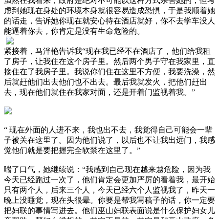
虽然在我看来，政府是绝对不可能以这种方式杀害她的，但考
虑到她现在身处的环境本身就很容易造成恐惧，于是我顺着她
的话走，告诉她你现在就安心待在酒店就好，你不去学车没人
能逼着你去，你肯定是没有生命危险的。
紧接着，马泮艳告诉我“现在我已经不在酒店了，他们给我租
了房子，让我住在这个房子里。然后两个男子守在我家里，直
接住在了我房子里。我说你们住在这里不方便，我要洗澡，然
后就赶他们出去他们也不出去。最后我就发火，把他们赶出
去，现在他们就住在我家对面，还是开着门监视着我。”
“ 现在外面的人进不来，我也出不去，我觉得自己可能会一辈
子被关在这里了。因为他们说了，以后也不让我出远门，我感
觉他们就是要把握完全软禁在这里了。”
喘了口气，她继续说：“我感到自己现在越来越危险，因为我
今天已经跑过一次了，他们肯定会更加严厉的看着我，最开始
只有两个人，后来三个人，今天已经六个人监视我了，昨天一
晚上没睡觉，现在头很晕。你要是帮我写稿子的话，你一定要
把妇联的事情写进去。他们巫山妇联表面说是什么保护妇女儿