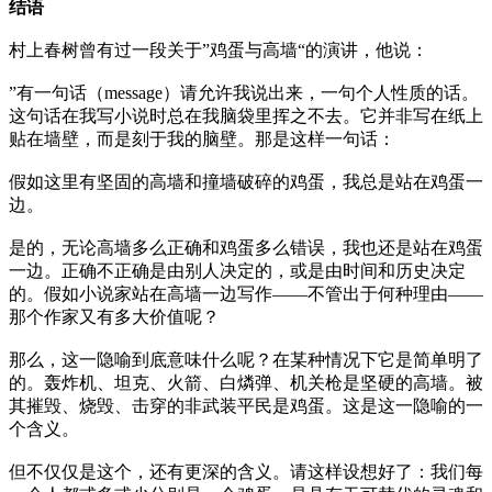
结语
村上春树曾有过一段关于”鸡蛋与高墙“的演讲，他说：
”有一句话（message）请允许我说出来，一句个人性质的话。
这句话在我写小说时总在我脑袋里挥之不去。它并非写在纸上
贴在墙壁，而是刻于我的脑壁。那是这样一句话：
假如这里有坚固的高墙和撞墙破碎的鸡蛋，我总是站在鸡蛋一
边。
是的，无论高墙多么正确和鸡蛋多么错误，我也还是站在鸡蛋
一边。正确不正确是由别人决定的，或是由时间和历史决定
的。假如小说家站在高墙一边写作——不管出于何种理由——
那个作家又有多大价值呢？
那么，这一隐喻到底意味什么呢？在某种情况下它是简单明了
的。轰炸机、坦克、火箭、白燐弹、机关枪是坚硬的高墙。被
其摧毁、烧毁、击穿的非武装平民是鸡蛋。这是这一隐喻的一
个含义。
但不仅仅是这个，还有更深的含义。请这样设想好了：我们每