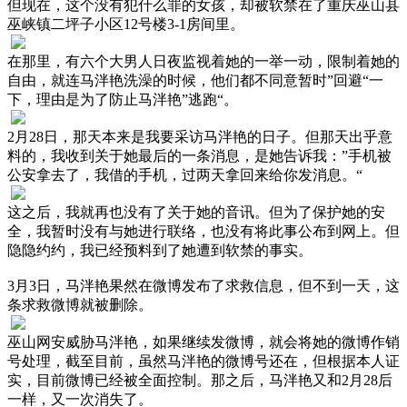
但现在，这个没有犯什么罪的女孩，却被软禁在了重庆巫山县
巫峡镇二坪子小区12号楼3-1房间里。
在那里，有六个大男人日夜监视着她的一举一动，限制着她的
自由，就连马泮艳洗澡的时候，他们都不同意暂时”回避“一
下，理由是为了防止马泮艳”逃跑“。
2月28日，那天本来是我要采访马泮艳的日子。但那天出乎意
料的，我收到关于她最后的一条消息，是她告诉我：”手机被
公安拿去了，我借的手机，过两天拿回来给你发消息。“
这之后，我就再也没有了关于她的音讯。但为了保护她的安
全，我暂时没有与她进行联络，也没有将此事公布到网上。但
隐隐约约，我已经预料到了她遭到软禁的事实。
3月3日，马泮艳果然在微博发布了求救信息，但不到一天，这
条求救微博就被删除。
巫山网安威胁马泮艳，如果继续发微博，就会将她的微博作销
号处理，截至目前，虽然马泮艳的微博号还在，但根据本人证
实，目前微博已经被全面控制。那之后，马泮艳又和2月28后
一样，又一次消失了。