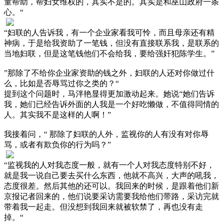
童帮助，帮妇女维权的，其实不是的。其实是和巫山政府一条
心。“
“妇联的人告诉我，有一个企业家看我可怜，而且母亲还有精
神病，于是给我资助了一笔钱，但没有直接联系我，是联系的
当地妇联，但是这笔钱他们不会给我，要给强奸犯陈学生。”
”那除了不给你企业家资助的钱之外，妇联的人还对你做过什
么，比如是否辱骂过你之类的？“
提到这个问题时，马泮艳显得更加激动起来。她说“她们告诉
我，她们已经告诉外面的人我是一个好吃懒做，不值得同情的
人。其实我不是这样的人啊！”
我接着问，“ 那除了妇联的人外，监视你的人有没有对你辱
骂，或者有欺负你的行为吗？”
“监视我的人对我态度一般，就有一个人对我态度特别不好，
就是我一说自己要去买什么东西，他就不高兴，大声的吼我，
态度很差。然后其他的还可以。我回来的时候，是跟着他们新
京报记者回来的，他们说要采访需要我给他们带路，采访完就
带着我一起走。但没想到我回来就被软禁了，再也没有走
掉。“