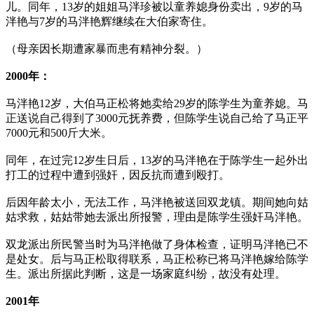
儿。同年，13岁的姐姐马泮珍被以童养媳身份卖出，9岁的马
泮艳与7岁的马泮艳辉继续在大伯家寄住。
（母亲因长期遭家暴而患有精神分裂。）
2000年：
马泮艳12岁，大伯马正松将她卖给29岁的陈学生为童养媳。马
正送说自己得到了3000元抚养费，但陈学生说自己给了马正平
7000元和500斤大米。
同年，在过完12岁生日后，13岁的马泮艳在于陈学生一起外出
打工的过程中遭到强奸，因反抗而遭到殴打。
后因年龄太小，无法工作，马泮艳被送回双龙镇。期间她向姑
姑求救，姑姑带她去派出所报警，理由是陈学生强奸马泮艳。
双龙派出所民警当时为马泮艳做了身体检查，证明马泮艳已不
是处女。后与马正松取得联系，马正松称已将马泮艳嫁给陈学
生。派出所据此判断，这是一场家庭纠纷，故没有处理。
2001年