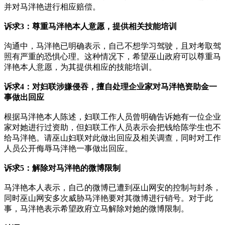
并对马泮艳进行相应赔偿。
诉求3：尊重马泮艳本人意愿，提供相关技能培训
沟通中，马泮艳已明确表示，自己不想学习驾驶，且对考取驾
照有严重的恐惧心理。这种情况下，希望巫山政府可以尊重马
泮艳本人意愿，为其提供相应的技能培训。
诉求4：对妇联涉嫌侵吞，擅自处理企业家对马泮艳资助金一
事做出回应
根据马泮艳本人陈述，妇联工作人员曾明确告诉她有一位企业
家对她进行过资助，但妇联工作人员表示会把钱给陈学生也不
给马泮艳。请巫山妇联对此做出回应及相关调查，同时对工作
人员公开侮辱马泮艳一事做出回应。
诉求5：解除对马泮艳的微博限制
马泮艳本人表示，自己的微博已遭到巫山网安的控制与封杀，
同时巫山网安多次威胁马泮艳要对其微博进行销号。对于此
事，马泮艳表示希望政府立马解除对她的微博限制。