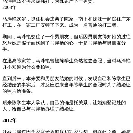
马泮艳19岁再次被强奸，为陈家产下一男婴。
2008年
马泮艳20岁，抓住机会逃离了陈家，南下和妹妹一起逃往广东
打工，在一家工厂安顿了下来。成为一名普通的打工者。
期间，马泮艳交往了一个男朋友，但后因男朋友得知她的过往
怒斥她是骗子而伤到了马泮艳的心，于是马泮艳与男朋友分
手。
在逃离陈家前，马泮艳曾被陈学生突然拉去合照，当时马泮艳
并不知道为什么要拍照。
直到后来，本来要和男朋友结婚的时候，发现自己和陈学生已
经结婚的事实后，才反应过来当年陈学生的合照时为了结婚证
的照片所准备。
后来陈学生本人承认，自己的确是托关系，让婚姻登记处的
人，给自己与马泮艳办理了结婚证。
2012年
妹妹马泮辉因为家庭矛盾彻底和罗家决裂，但在此之前，她与