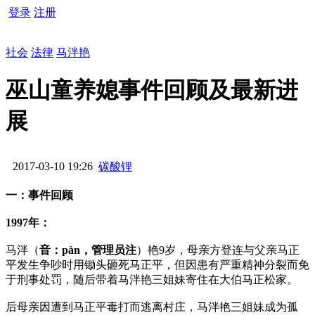
登录
注册
社会
法律
马泮艳
巫山童养媳事件回顾及最新进
展
2017-03-10 19:26
碳酸锂
一：事件回顾
1997年：
马泮（
音：pàn，管理员注
）艳9岁，母亲方登连与父亲马正
平发生争吵时用锄头砸死马正平，但因患有严重精神分裂而免
于刑事处罚，随后带着马泮艳三姐妹寄住在大伯马正松家。
后母亲因遭到马正平毒打而逃离村庄，马泮艳三姐妹成为孤