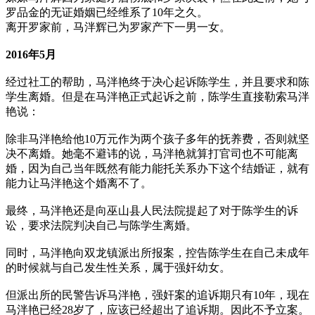
罗品金的无证婚姻已经维系了10年之久。
离开罗家前，马泮辉已为罗家产下一男一女。
2016年5月
经过社工的帮助，马泮艳终于决心起诉陈学生，并且要求和陈
学生离婚。但是在马泮艳正式起诉之前，陈学生直接勒索马泮
艳说：
除非马泮艳给他10万元作为两个孩子多年的抚养费，否则就坚
决不离婚。她毫不避讳的说，马泮艳就算打官司也不可能离
婚，因为自己当年既然有能力能托关系办下这个结婚证，就有
能力让马泮艳这个婚离不了。
最终，马泮艳还是向巫山县人民法院提起了对于陈学生的诉
讼，要求法院判决自己与陈学生离婚。
同时，马泮艳向双龙镇派出所报案，控告陈学生在自己未成年
的时候就与自己发生性关系，属于强奸幼女。
但派出所的民警告诉马泮艳，强奸案的追诉期只有10年，现在
马泮艳已经28岁了，应该已经超出了追诉期。因此不予立案。