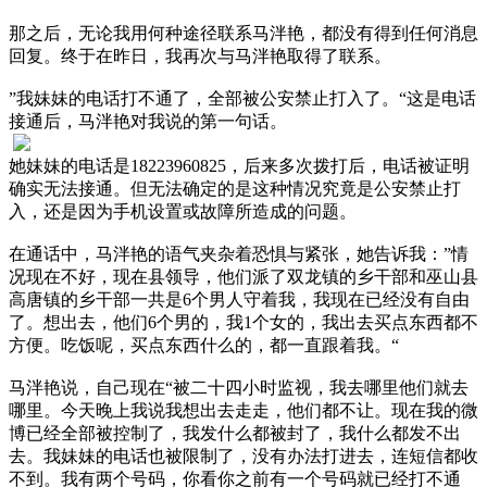
那之后，无论我用何种途径联系马泮艳，都没有得到任何消息
回复。终于在昨日，我再次与马泮艳取得了联系。
”我妹妹的电话打不通了，全部被公安禁止打入了。“这是电话
接通后，马泮艳对我说的第一句话。
她妹妹的电话是18223960825，后来多次拨打后，电话被证明
确实无法接通。但无法确定的是这种情况究竟是公安禁止打
入，还是因为手机设置或故障所造成的问题。
在通话中，马泮艳的语气夹杂着恐惧与紧张，她告诉我：”情
况现在不好，现在县领导，他们派了双龙镇的乡干部和巫山县
高唐镇的乡干部一共是6个男人守着我，我现在已经没有自由
了。想出去，他们6个男的，我1个女的，我出去买点东西都不
方便。吃饭呢，买点东西什么的，都一直跟着我。“
马泮艳说，自己现在“被二十四小时监视，我去哪里他们就去
哪里。今天晚上我说我想出去走走，他们都不让。现在我的微
博已经全部被控制了，我发什么都被封了，我什么都发不出
去。我妹妹的电话也被限制了，没有办法打进去，连短信都收
不到。我有两个号码，你看你之前有一个号码就已经打不通