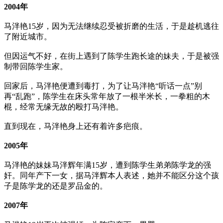
2004年
马泮艳15岁，因为无法继续忍受被折磨的生活，于是趁机逃往
了附近城市。
但因运气不好，在街上遇到了陈学生跑长途的妹夫，于是被强
制带回陈学生家。
回家后，马泮艳便遭到毒打，为了让马泮艳“听话一点”别
再“乱跑”，陈学生在床头常年放了一根半米长，一拳粗的木
棍，经常无缘无故的殴打马泮艳。
直到现在，马泮艳身上还有着许多疤痕。
2005年
马泮艳的妹妹马泮辉年满15岁，遭到陈学生弟弟陈学龙的强
奸。同年产下一女，据马泮辉本人表述，她并不能区分这个孩
子是陈学龙的还是罗品金的。
2007年