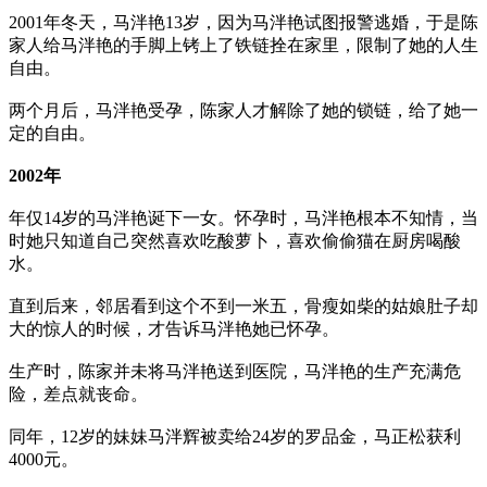
2001年冬天，马泮艳13岁，因为马泮艳试图报警逃婚，于是陈
家人给马泮艳的手脚上铐上了铁链拴在家里，限制了她的人生
自由。
两个月后，马泮艳受孕，陈家人才解除了她的锁链，给了她一
定的自由。
2002年
年仅14岁的马泮艳诞下一女。怀孕时，马泮艳根本不知情，当
时她只知道自己突然喜欢吃酸萝卜，喜欢偷偷猫在厨房喝酸
水。
直到后来，邻居看到这个不到一米五，骨瘦如柴的姑娘肚子却
大的惊人的时候，才告诉马泮艳她已怀孕。
生产时，陈家并未将马泮艳送到医院，马泮艳的生产充满危
险，差点就丧命。
同年，12岁的妹妹马泮辉被卖给24岁的罗品金，马正松获利
4000元。