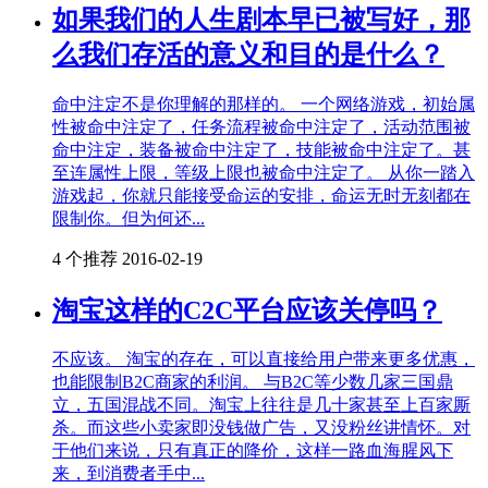
如果我们的人生剧本早已被写好，那
么我们存活的意义和目的是什么？
命中注定不是你理解的那样的。 一个网络游戏，初始属
性被命中注定了，任务流程被命中注定了，活动范围被
命中注定，装备被命中注定了，技能被命中注定了。甚
至连属性上限，等级上限也被命中注定了。 从你一踏入
游戏起，你就只能接受命运的安排，命运无时无刻都在
限制你。但为何还...
4 个推荐
2016-02-19
淘宝这样的C2C平台应该关停吗？
不应该。 淘宝的存在，可以直接给用户带来更多优惠，
也能限制B2C商家的利润。 与B2C等少数几家三国鼎
立，五国混战不同。淘宝上往往是几十家甚至上百家厮
杀。而这些小卖家即没钱做广告，又没粉丝讲情怀。对
于他们来说，只有真正的降价，这样一路血海腥风下
来，到消费者手中...