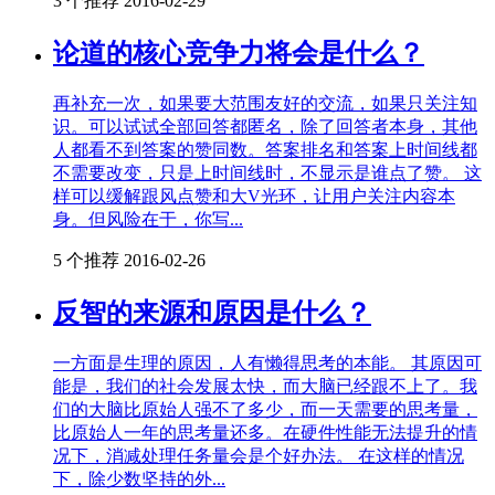
3 个推荐
2016-02-29
论道的核心竞争力将会是什么？
再补充一次，如果要大范围友好的交流，如果只关注知
识。可以试试全部回答都匿名，除了回答者本身，其他
人都看不到答案的赞同数。答案排名和答案上时间线都
不需要改变，只是上时间线时，不显示是谁点了赞。 这
样可以缓解跟风点赞和大V光环，让用户关注内容本
身。但风险在于，你写...
5 个推荐
2016-02-26
反智的来源和原因是什么？
一方面是生理的原因，人有懒得思考的本能。 其原因可
能是，我们的社会发展太快，而大脑已经跟不上了。我
们的大脑比原始人强不了多少，而一天需要的思考量，
比原始人一年的思考量还多。在硬件性能无法提升的情
况下，消减处理任务量会是个好办法。 在这样的情况
下，除少数坚持的外...