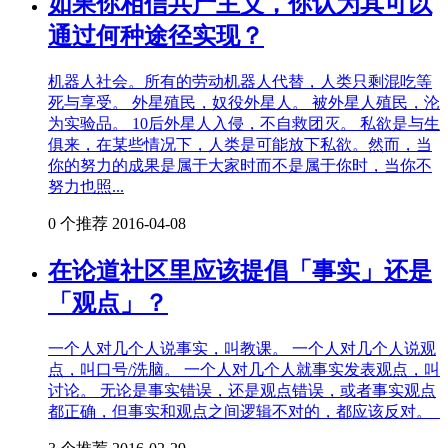
如果你相信共产主义，你认为其可以
通过何种途径实现？
机器人社会。所有的劳动机器人代替，人类只剩混吃等
死与享受。 外星殖民，奴役外星人。 被外星人殖民，沦
为实验品。 10后外星人入侵，不自救团灭。 私欲是与生
俱来，在某些情况下，人类是可能放下私欲。然而，当
你的努力的成果是属于大家时而不是属于你时，当你不
努力也照...
0 个推荐
2016-04-08
在论道社区里应该提倡「事实」还是
「观点」？
一个人对几个人说事实，叫教课。 一个人对几个人说观
点，叫口号/洗脑。 一个人对几个人就事实发表观点，叫
讨论。 无论是事实错误，还是观点错误，或者事实观点
都正确，但事实和观点之间逻辑不对的，都应该反对。