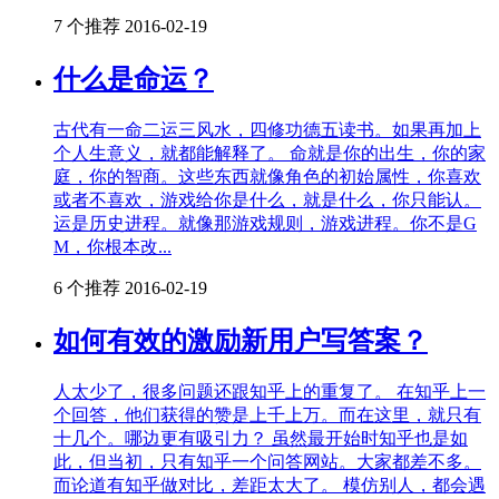
7 个推荐
2016-02-19
什么是命运？
古代有一命二运三风水，四修功德五读书。如果再加上
个人生意义，就都能解释了。 命就是你的出生，你的家
庭，你的智商。这些东西就像角色的初始属性，你喜欢
或者不喜欢，游戏给你是什么，就是什么，你只能认。
运是历史进程。就像那游戏规则，游戏进程。你不是G
M，你根本改...
6 个推荐
2016-02-19
如何有效的激励新用户写答案？
人太少了，很多问题还跟知乎上的重复了。 在知乎上一
个回答，他们获得的赞是上千上万。而在这里，就只有
十几个。哪边更有吸引力？ 虽然最开始时知乎也是如
此，但当初，只有知乎一个问答网站。大家都差不多。
而论道有知乎做对比，差距太大了。 模仿别人，都会遇