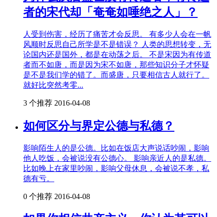
者的宋代却「奄奄如唾绝之人」？
人受到伤害，经历了痛苦才会反思。 有多少人会在一帆
风顺时反思自己所学是不是错误？ 人类的思想转变，无
论国内还是国外，都是在动荡之后。 不是宋因为有传道
者而不如唐，而是因为宋不如唐，那些知识分子才怀疑
是不是我们学的错了。而盛唐，只要相信古人就行了。
就好比突然考零...
3 个推荐
2016-04-08
如何区分与界定公德与私德？
影响陌生人的是公德。比如在饭店大声说话吵闹，影响
他人吃饭，会被说没有公德心。 影响亲近人的是私德。
比如晚上在家里吵闹，影响父母休息，会被说不孝，私
德有亏。
0 个推荐
2016-04-08