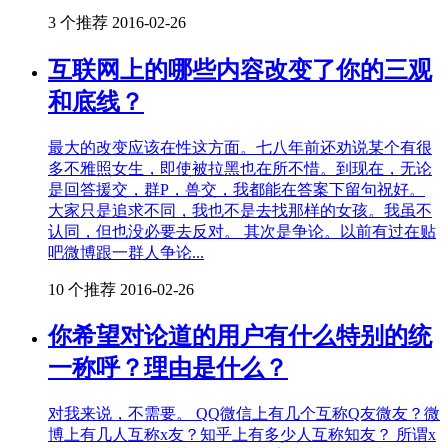
3 个推荐
2016-02-26
互联网上的哪些内容改变了你的三观
和底线？
最大的改变应该在性这方面。七八年前还劝说某个有很
多不雅照女生，即使被拉黑也在所不惜。到现在，无论
是回答援交，群P，兽交，我都能在答案下留句祝好。
大家只是追求不同，我也不是去找那样的女孩。我虽不
认同，但也没必要去反对。 其次是争论。以前有过在贴
吧微博跟一群人争论...
10 个推荐
2016-02-26
你希望对论道的用户有什么特别的统
一称呼？理由是什么？
对我来说，不需要。 QQ微信上有几个互称Q友微友？微
博上有几人互称x友？知乎上有多少人互称知友？ 所谓x