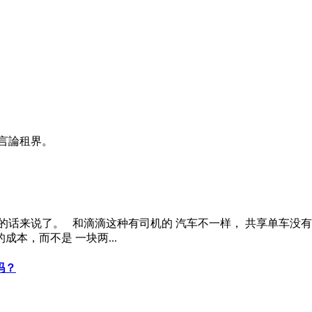
言論租界。
的话来说了。 和滴滴这种有司机的 汽车不一样， 共享单车没
本，而不是 一块两...
吗？