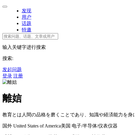
发现
用户
话题
特邀
输入关键字进行搜索
搜索:
发起问题
登录
注册
離娮
教育とは人間の品格を磨くことであり、知識や経済能力を身
国外 United States of America美国
电子/半导体/仪表仪器