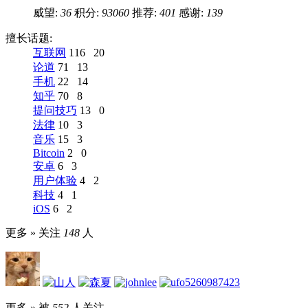
威望:
36
积分:
93060
推荐:
401
感谢:
139
擅长话题:
互联网
116
20
论道
71
13
手机
22
14
知乎
70
8
提问技巧
13
0
法律
10
3
音乐
15
3
Bitcoin
2
0
安卓
6
3
用户体验
4
2
科技
4
1
iOS
6
2
更多 »
关注
148
人
更多 »
被
552
人关注