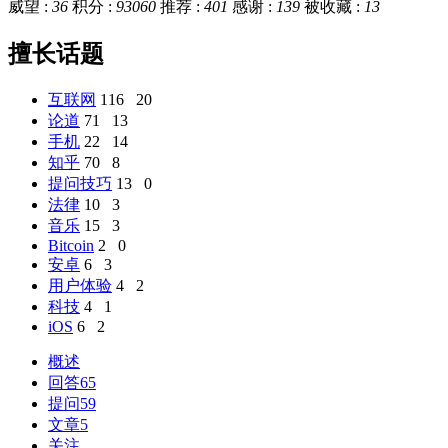
威望 :
36
积分 :
93060
推荐 :
401
感谢 :
139
被收藏 :
13
擅长话题
互联网
116
20
论道
71
13
手机
22
14
知乎
70
8
提问技巧
13
0
法律
10
3
音乐
15
3
Bitcoin
2
0
安卓
6
3
用户体验
4
2
科技
4
1
iOS
6
2
概述
回答
65
提问
59
文章
5
关注