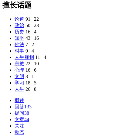
擅长话题
论道
91
22
政治
50
28
历史
16
4
知乎
43
16
佛法
7
2
时事
9
4
人生规划
11
4
宗教
22
10
心理
16
6
文明
3
1
学习
18
5
人生
26
8
概述
回答
133
提问
38
文章
44
关注
动态