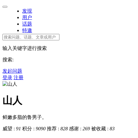
发现
用户
话题
特邀
输入关键字进行搜索
搜索:
发起问题
登录
注册
山人
鲜嫩多脂的鲁男子。
威望 :
91
积分 :
9090
推荐 :
828
感谢 :
269
被收藏 :
83