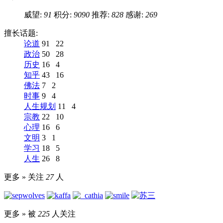
威望:
91
积分:
9090
推荐:
828
感谢:
269
擅长话题:
论道
91
22
政治
50
28
历史
16
4
知乎
43
16
佛法
7
2
时事
9
4
人生规划
11
4
宗教
22
10
心理
16
6
文明
3
1
学习
18
5
人生
26
8
更多 »
关注
27
人
更多 »
被
225
人关注