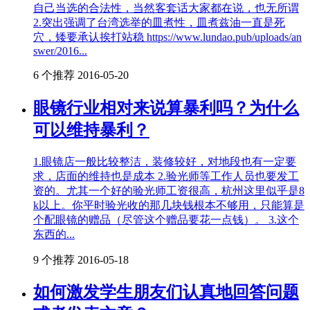
自己当选的合法性，当然客套话大家都在说，也无所谓
2.突出强调了台湾选举的皿煮性，皿煮兹油一直是死
穴，矮要承认挨打站稳 https://www.lundao.pub/uploads/an
swer/2016...
6 个推荐
2016-05-20
眼镜行业相对来说算暴利吗？为什么
可以维持暴利？
1.眼镜店一般比较整洁，装修较好，对地段也有一定要
求，店面的维持也是成本 2.验光师等工作人员也要发工
资的。尤其一个好的验光师工资很高，杭州这里似乎是8
k以上。你平时验光收的那几块钱根本不够用，只能算是
个配眼镜的赠品（尽管这个赠品要花一点钱）。 3.这个
东西的...
9 个推荐
2016-05-18
如何激发学生朋友们认真地回答问题