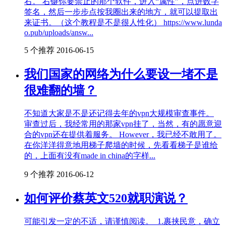
右。 右键你要禁止的那个软件，进入“属性”，点进数字
签名，然后一步步点按我圈出来的地方，就可以提取出
来证书。（这个教程是不是很人性化） https://www.lunda
o.pub/uploads/answ...
5 个推荐
2016-06-15
我们国家的网络为什么要设一堵不是
很难翻的墙？
不知道大家是不是还记得去年的vpn大规模审查事件。
审查过后，我经常用的那家vpn挂了，当然，有的愿意迎
合的vpn还在提供着服务。 However，我已经不敢用了。
在你洋洋得意地用梯子爬墙的时候，先看看梯子是谁给
的，上面有没有made in china的字样...
9 个推荐
2016-06-12
如何评价蔡英文520就职演说？
可能引发一定的不适，请谨慎阅读。 1.裹挟民意，确立