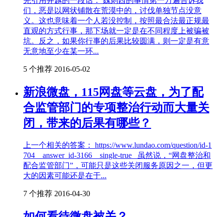
先引用井越的一段话： 魏则西的事情第一万遍告诉我
们，恶是以网状铺散在荒漠中的，讨伐单独节点没意
义。这也意味着一个人若没控制，按照最合法最正规最
直观的方式行事，那下场就一定是在不同程度上被骗被
坑。反之，如果你行事的后果比较圆满，则一定是有意
无意地至少在某一环...
5 个推荐
2016-05-02
新浪微盘，115网盘等云盘，为了配
合监管部门的专项整治行动而大量关
闭，带来的后果有哪些？
上一个相关的答案： https://www.lundao.com/question/id-1
704__answer_id-3166__single-true 虽然说，“网盘整治和
配合监管部门”，可能只是这些关闭服务原因之一，但更
大的因素可能还是在于...
7 个推荐
2016-04-30
如何看待微盘被关？