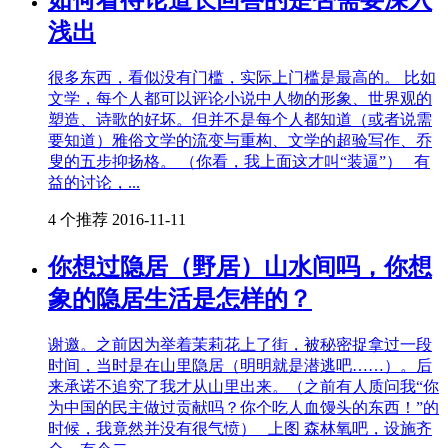
浅出
很多东西，看似没有门槛，实际上门槛是最高的。 比如
文学，每个人都可以评论小说中人物的形象、世界观的
塑造、诗歌的好坏。但并不是每个人都知道（或者说需
要知道）雅俗文学的流变与重构、文学的超验写作、乔
叟的五步抑扬格。 （你看，我上面这才叫“装逼”） 有
益的讨论，...
4 个推荐
2016-11-11
你想过隐居（野居）山水间吗，你想
象的隐居生活是怎样的？
谢邀。之前因为举着茉莉花上了街，被秘密捉拿过一段
时间，当时是在山里隐居（明明就是潜逃吧……）。后
来承诺不追究了我才从山里出来。（之前有人质问我“你
为中国的民主做过贡献吗？你个吃人血馒头的东西！”的
时候，我竟然并没有很气愤） 上图 森林氧吧，设施齐