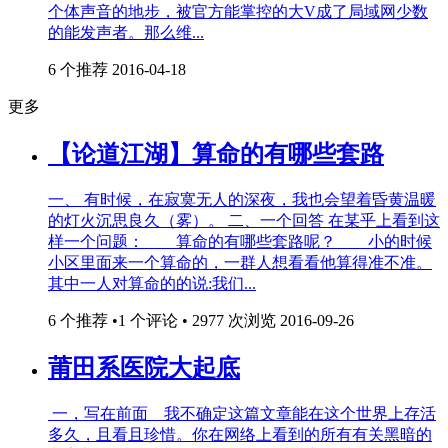
个体声音的地步，被官方能掌控的大V成了局域网少数
的能发声者。那么维...
6 个推荐
2016-04-18
更多
【论道江湖】算命的有哪些套路
一、 有时候，在寂寞无人的深夜，我也会望着昏黄温暖
的灯火沉思良久（雾）。 二、一个回答 在某乎上看到这
样一个问题： 算命的有哪些套路呢？ 小的时候
小区里面来一个算命的，一群人想看看他算得准不准。
其中一人对算命的的说:我们...
6 个推荐 •1 个评论 • 2977 次浏览
2016-09-26
莆田系医院大起底
一，写在前面 我不确定这篇文章能在这个世界上存活
多久，且看且珍惜。你在网络上看到的所有有关黑暗的