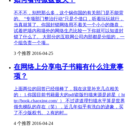
不不不，别想那么多，这个锅你国的有关部门是不能背
的。 “专项部门整治行动”只是个借口，听着玩玩就行，
当真就算了。你国封锁网络用不着关一个小小的微盘，
试着把墙内和墙外的网络生态比较一下你就可以知道封
锁了什么了。 大部分的互联网公司内部都是分组的，一
个组负责一个项...
3 个推荐
2016-04-25
在网络上分享电子书籍有什么注意事
项？
上面两位的回答已经很棒了，我在这里补充几点相关
的： 1.你国目前书籍最大的pdf盗版扫描来源是超星（ ht
tp://book.chaoxing.com/ ） 不过讲道理扫描水平算是世界
领先梯队的存在（笑），近几年似乎有洗白的迹象，买
了不少版权书。 2.有的时...
4 个推荐
2016-04-24