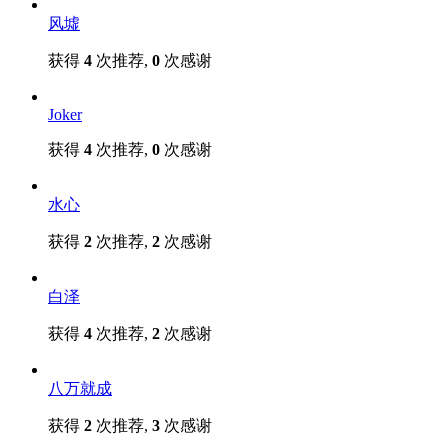
风墟
获得
4
次推荐,
0
次感谢
Joker
获得
4
次推荐,
0
次感谢
水心
获得
2
次推荐,
2
次感谢
白泽
获得
4
次推荐,
2
次感谢
八万就成
获得
2
次推荐,
3
次感谢