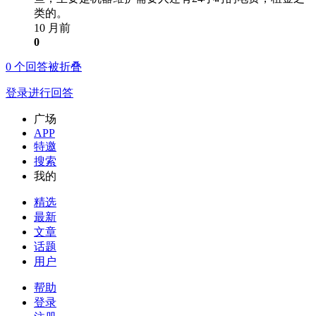
类的。
10 月前
0
0
个回答被折叠
登录进行回答
广场
APP
特邀
搜索
我的
精选
最新
文章
话题
用户
帮助
登录