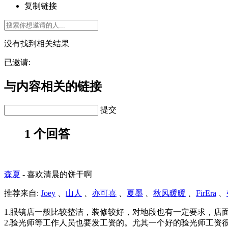
复制链接
没有找到相关结果
已邀请:
与内容相关的链接
提交
1 个回答
森夏
-
喜欢清晨的饼干啊
推荐来自:
Joey
、
山人
、
亦可喜
、
夏墨
、
秋风暖暖
、
FirEra
、
1.眼镜店一般比较整洁，装修较好，对地段也有一定要求，店
2.验光师等工作人员也要发工资的。尤其一个好的验光师工资