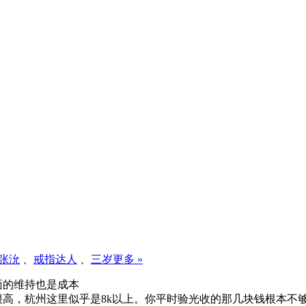
张沇
、
戒指达人
、
三岁
更多 »
面的维持也是成本
很高，杭州这里似乎是8k以上。你平时验光收的那几块钱根本不