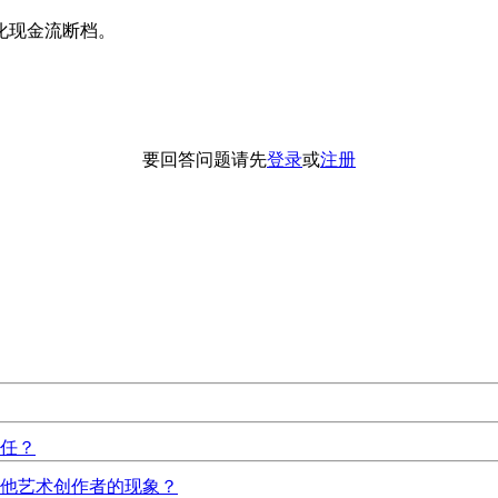
化现金流断档。
要回答问题请先
登录
或
注册
任？
他艺术创作者的现象？