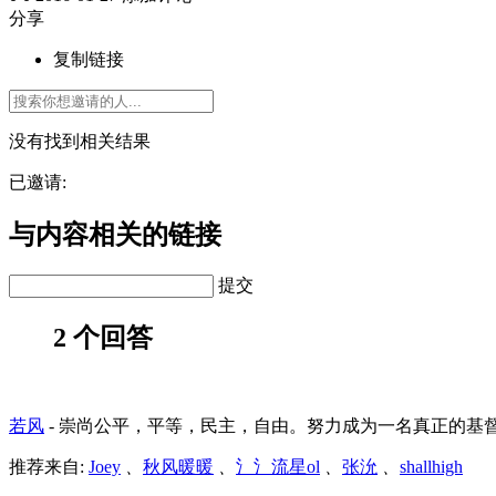
分享
复制链接
没有找到相关结果
已邀请:
与内容相关的链接
提交
2 个回答
若风
-
崇尚公平，平等，民主，自由。努力成为一名真正的基
推荐来自:
Joey
、
秋风暖暖
、
氵氵流星ol
、
张沇
、
shallhigh