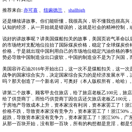
推荐来自:
亦可喜
、
纽豌德兰
、
shallhigh
还是继续讲故事。你们能听懂，我很高兴，听不懂我也很高兴
认知的经济，从一开始就是错误的，这就是社会的精神控制，
说好的讲故事呢？讲美国煤船扣关的故事，美国页岩气革命以
的市场绝对支配地位拉抬了国际煤炭价格，稳定了全球煤炭价
价格，于是就出现中国利用自己的市场地位稳定汽油价格的事
势必导致中国制造业出口疲软，中国的制造业不是为了兴国，
美国容许石油2016年开始出口，这一次不是煤船扣关，这一
战争的国家综合实力，决定国家综合实力的是经济发展水平，
吗？那天创造了一个新名词，可奥好（本人版权所有，哈哈）
讲第二个故事。顾客甲去住旅店，给了旅店老板乙100元，旅店
给了供货商丁，而恰巧供货商丁因住店还欠旅店老板乙100元
于房地产导致成本上升，资本家没有利润，资本家罢工了！浙江
价格不跌，导致资本家没有竞争力，资本家罢工了！浙江50%
超跌，导致资本家没有竞争力，资本家罢工了！浙江50%，广
从那一百块开始，没有那一百块，所有的构想都是意淫，都是