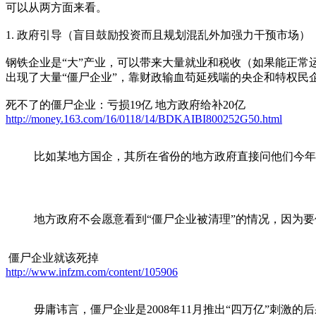
可以从两方面来看。
1. 政府引导（盲目鼓励投资而且规划混乱外加强力干预市场）
钢铁企业是“大”产业，可以带来大量就业和税收（如果能正
出现了大量“僵尸企业”，靠财政输血苟延残喘的央企和特权
死不了的僵尸企业：亏损19亿 地方政府给补20亿
http://money.163.com/16/0118/14/BDKAIBI800252G50.html
比如某地方国企，其所在省份的地方政府直接问他们今年赔
地方政府不会愿意看到“僵尸企业被清理”的情况，因为
僵尸企业就该死掉
http://www.infzm.com/content/105906
毋庸讳言，僵尸企业是2008年11月推出“四万亿”刺激的