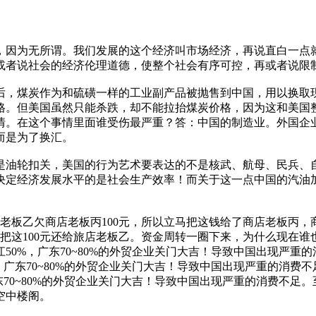
，因为无所谓。我们发展的这个经济叫市场经济，再说直白一点
或者说社会的经济伦理道德，使整个社会有序可控，再或者说限
后，煤炭作为和硫磺一样的工业副产品被抛售到中国，用以换取
格。但美国虽然只能杀跌，却不能拉抬煤炭价格，因为这和美国
情。在这个事情里面谁受伤最严重？答：中国的制造业。外国企
而是为了换汇。
次是油轮扣关，美国的行为艺术要表达的不是核武、航母、民兵
决定经济发展水平的是社会生产效率！而关于这一点中国的汽油
。
老板乙欠商店老板丙100元，所以立马把这钱给了商店老板丙，商
，把这100元还给旅店老板乙。资金周转一圈下来，为什么现在
50%，广东70~80%的外贸企业关门大吉！导致中国出现严重
，广东70~80%的外贸企业关门大吉！导致中国出现严重的消费
东70~80%的外贸企业关门大吉！导致中国出现严重的消费不足
空中楼阁。