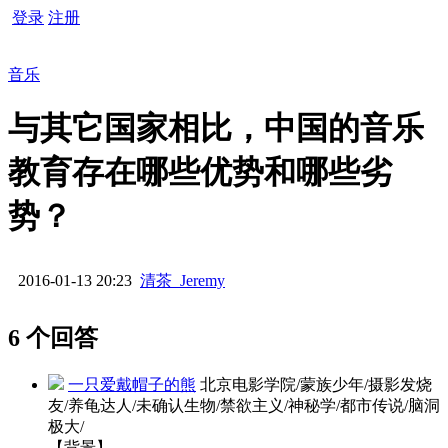
登录
注册
音乐
与其它国家相比，中国的音乐
教育存在哪些优势和哪些劣
势？
2016-01-13 20:23
清茶_Jeremy
6 个回答
一只爱戴帽子的熊
北京电影学院/蒙族少年/摄影发烧
友/养龟达人/未确认生物/禁欲主义/神秘学/都市传说/脑洞
极大/
【背景】