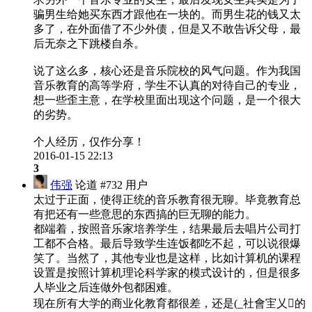
骗男生给她买东西才跟他在一块的。而男生花的钱又太
多了，在外面借了不少外债，但是又不敢告诉父母，最
后无奈之下跳楼自杀。
说了这么多，核心还是音乐院校的风气问题。作为我国
音乐教育的高等学府，学生不认真的对待自己的专业，
想一些歪主意，在学校里面出现这个问题，是一个很大
的劣势。
个人经历，仅作分享！
2016-01-15 22:13
3
伟强
论道 #732 用户
太过于正面，使得正统的音乐教育很无聊。毕竟教育总
有把还有一些意思的东西搞的巨无聊的能力。
都端着，按照音乐家培养学生，结果最后去唱片公司打
工都不合格。最后导致学生连饭都吃不起，可以说很爆
笑了。当然了，其他专业也是这样，比如计算机的课程
设置是按照计算机理论科学家的模式设计的，但是很多
人毕业之后连做外包都困难。
现在所有大学的商业化教育都很差，还是(_社會宔乂的