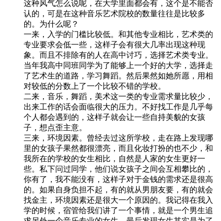
这种风气怎么说呢，在大学里面都会有，这个是不能否
认的，可是在这种音乐艺术院校的数量往往是比较多
的。为什么呢？
一来，入学的门槛比较低。和其他专业相比，艺术类的
专业要求会低一些，这样子会有很大几率出现这种现
象。而且不排除有的人在高中讨巧，选择艺术类专业。
当年我高中同班同学为了能够上一个好的大学，选择走
了艺术生的道路，学习舞蹈。然后果然如她所愿，用相
对较低的分数上了一个比较不错的学校。
二来，音乐，舞蹈，美术这一类的专业需求量比较少，
出来工作的话会面临很大的压力。不好找工作是几乎每
个人都会遇到的，这样子就会让一些自持美貌的女孩
子，想点歪主意。
三来，环境因素。曾经去过这所学校，走在路上发现哪
里的女孩子果然都很漂亮，而且化妆打扮的也不少，和
我所在的学校的女生相比，自然是人家的女生更好一
些。私下问过同学，他们说女孩子之间会互相攀比的，
你有了，我不能没有，这样子对于金钱的需求还是很高
的。如果自身负担不起，有的就从男朋友要，有的就会
找金主，环境因素还是很大一个原因的。我记得在我入
学的时候，宿管给我们讲了一个事情，就是一个男生追
求另外一个音乐专业的女生，最后发现女生其实是为了