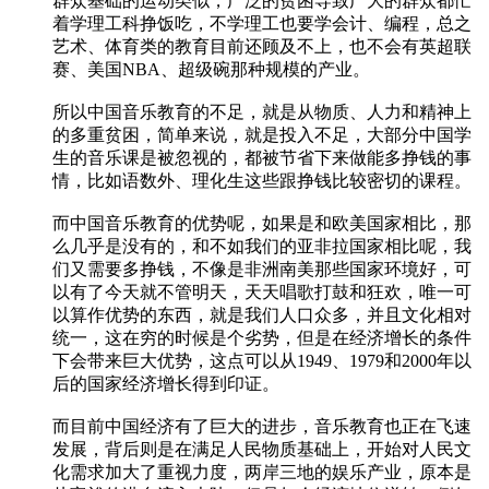
群众基础的运动类似，广泛的贫困导致广大的群众都忙
着学理工科挣饭吃，不学理工也要学会计、编程，总之
艺术、体育类的教育目前还顾及不上，也不会有英超联
赛、美国NBA、超级碗那种规模的产业。
所以中国音乐教育的不足，就是从物质、人力和精神上
的多重贫困，简单来说，就是投入不足，大部分中国学
生的音乐课是被忽视的，都被节省下来做能多挣钱的事
情，比如语数外、理化生这些跟挣钱比较密切的课程。
而中国音乐教育的优势呢，如果是和欧美国家相比，那
么几乎是没有的，和不如我们的亚非拉国家相比呢，我
们又需要多挣钱，不像是非洲南美那些国家环境好，可
以有了今天就不管明天，天天唱歌打鼓和狂欢，唯一可
以算作优势的东西，就是我们人口众多，并且文化相对
统一，这在穷的时候是个劣势，但是在经济增长的条件
下会带来巨大优势，这点可以从1949、1979和2000年以
后的国家经济增长得到印证。
而目前中国经济有了巨大的进步，音乐教育也正在飞速
发展，背后则是在满足人民物质基础上，开始对人民文
化需求加大了重视力度，两岸三地的娱乐产业，原本是