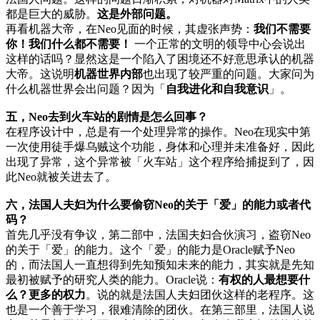
都是巨大的威胁。
这是外部问题。
再看机器大帝，在Neo见面的时候，其虚张声势：
我们不需要
你！我们什么都不需要！
一个正常的文明的领导中心会说出
这样的话吗？显然这是一个陷入了困境还不好意思承认的机器
大帝。这说明
机器世界内部
也出现了较严重的问题。大家问为
什么机器世界会出问题？因为「
自我进化和自我意识
」。
五，Neo去到火车站的剧情是怎么回事？
在程序设计中，总是有一个处理异常的操作。Neo在现实中第
一次使用徒手爆乌贼这个功能，身体和心理并未准备好，因此
出现了异常，这个异常被「火车站」这个程序给捕捉到了，因
此Neo就被关进去了。
六，法国人夫妇为什么要偷窃Neo的关于「爱」的能力或者代
码？
首先几乎没有争议，第二部中，法国夫妇合伙演习，盗窃Neo
的关于「爱」的能力。这个「爱」的能力是Oracle赋予Neo
的，而法国人一直想得到先知预知未来的能力，其实就是先知
最初被赋予的研究人类的能力。Oracle说：
有权的人最想要什
么？更多的权力
。说的就是法国人夫妇团伙这样的老程序。这
也是一个善于学习，很难清除的团伙。在第三部里，法国人说