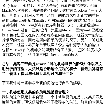
「坏」程序不仅破坏Matrix的稳定性，而且和机器世界的当权
者（Oracle，架构师，机器大帝等）有着严重的冲突。然而
Matrix的6次升级无法解决这个问题，这时候Oracle做了一个大
胆「革命」，利用人类的「爱情」的能力来打断正常的重启，
制作出the one的反面Smith，利用Smith的超强能力来消灭（或
者说控制）Matrix中所有的程序和机器（人），然后通过the
One与Smith融合，正负抵消，并重启Matrix。因为Smith已经控
制了包括法国人在内的所有程序在内的信息，机器大帝能够进
行相应的处置，因此这层内部矛盾便被消灭了。另外，通过此
次变革，机器世界开始重新认识「爱」这种源于人类的能力，
包括Matrix在内的机器文明里开始有了「爱」（那个印度小女
孩就其代表）。这是第三部叫Revolution的原因。
总结：
黑客三部曲是Oracle主导的机器世界的阶级斗争以及文
明升级的过程，人类只是协助这个过程的棋子，但最后算是有
了「善终」得以与机器世界暂时的和平共处。
下面我针对一些非常重要的问题进行自己的解读。
一，机器使用人类的作为电池是否合理？
我认为这个设定非常合理。一个非常重要的点是，人类并不是
能量的来源，而仅仅是载体和平稳释放的渠道。能量的来源是