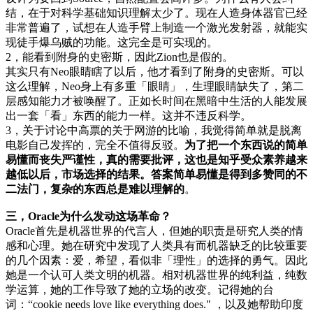
结，在于对科学基础知识理解太少了。现在人造身体器官已经
非常普遍了，试想在人造手臂上制造一个激光发射器，就能实
现徒手爆乌贼的功能。这完全是可实现的。
2，能看到附身的史密斯，因此Zion也是假的。
其实只有Neo眼睛瞎了以后，他才看到了附身的史密斯。可以
这么理解，Neo身上有多重「眼睛」，生理眼睛缺失了，第二
层感知能力才被唤醒了。正如长时间在黑暗中生活的人能发展
出一套「看」东西的能力一样。这并不违反科学。
3，关于讨论中高票的关于网游的比喻，我觉得简单就是脱离
电影自己发挥的，完全不值得反驳。
为了把一个东西说的简单
易懂而丧失严谨性，真的需要批评，这也是知乎受众素养越来
越低以后，市场选择的结果。答案简单易懂是得到多赞同的不
二法门，复杂的东西总是难以理解的
。
三，Oracle为什么发动这场革命？
Oracle首先是机器世界的代言人，但她的职责是研究人类的情
感和心理。她在研究中发现了人类具有而机器缺乏的比较重要
的几个因素：爱，希望，看似非「理性」的选择的勇气。因此
她是一个认可人类文明的机器。相对机器世界的纯利益，纯数
学运算，她的工作导致了她的立场的改变。记得她的台
词：“cookie needs love like everything does." ，以及她帮助印度