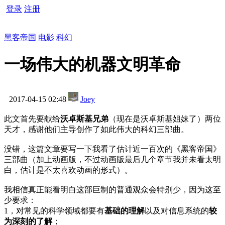
登录
注册
黑客帝国
电影
科幻
一场伟大的机器文明革命
2017-04-15 02:48
Joey
此文首先要献给
沃卓斯基兄弟
（现在是沃卓斯基姐妹了）两位
天才，感谢他们主导创作了如此伟大的科幻三部曲。
没错，这篇文章要写一下我看了估计近一百次的《黑客帝国》
三部曲（加上动画版，不过动画版最后几个章节我并未看太明
白，估计是不太喜欢动画的形式）。
我相信真正能看明白这部巨制的普通观众会特别少，因为这至
少要求：
1，对常见的科学领域都要有
基础的理解
以及对信息系统的
较
为深刻的了解
；