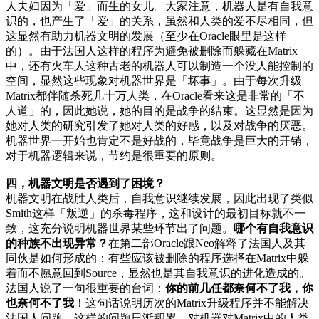
人夫妇因为「爱」而生的女儿。大家注意，机器人是有自我意
识的，也产生了「爱」的关系，虽然和人类的爱不尽相同，但
这显然有助力机器文明的发展（至少在Oracle眼里是这样
的）。由于法国人这样的程序为避免被删除而躲藏在Matrix
中，还有火车人这种古老的机器人可以制造一个没人能控制的
空间，显然这些现象对机器世界是「坏事」。由于每次升级
Matrix都伴随杀死几十万人类，在Oracle看来这是非常的「不
人道」的，因此她说，她的目的是战争的结束。这显然是因为
她对人类的研究引发了她对人类的好感，以及对战争的厌恶。
机器世界一开始也肯定不是好战的，毕竟战争是巨大的开销，
对于机器逻辑来说，节约是很重要的原则。
四，机器文明是否遇到了困境？
机器文明在战胜人类后，自我意识继续发展，因此出现了类似
Smith这样「叛逆」的杀毒程序，这和设计的最初目标就不一
致，这充分说明机器世界某些环节出了问题。
哪个有自我意识
的种族不出现异常？
在第二部Oracle跟Neo解释了法国人及其
同伙是如何形成的：有些应该被删除的程序选择在Matrix中躲
着而不愿意回到Source，显然也是其自我意识的进化造成的。
法国人说了一句很重要的台词：
你的前几任都奈何不了我，你
也奈何不了我
！这句话说明历次的Matrix升级程序并不能解决
法国人问题。这样的问题日渐积累，对机器对Matrix中的人类