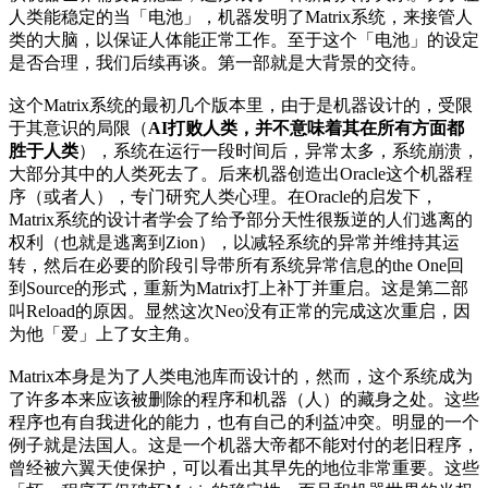
人类能稳定的当「电池」，机器发明了Matrix系统，来接管人
类的大脑，以保证人体能正常工作。至于这个「电池」的设定
是否合理，我们后续再谈。第一部就是大背景的交待。
这个Matrix系统的最初几个版本里，由于是机器设计的，受限
于其意识的局限（
AI打败人类，并不意味着其在所有方面都
胜于人类
），系统在运行一段时间后，异常太多，系统崩溃，
大部分其中的人类死去了。后来机器创造出Oracle这个机器程
序（或者人），专门研究人类心理。在Oracle的启发下，
Matrix系统的设计者学会了给予部分天性很叛逆的人们逃离的
权利（也就是逃离到Zion），以减轻系统的异常并维持其运
转，然后在必要的阶段引导带所有系统异常信息的the One回
到Source的形式，重新为Matrix打上补丁并重启。这是第二部
叫Reload的原因。显然这次Neo没有正常的完成这次重启，因
为他「爱」上了女主角。
Matrix本身是为了人类电池库而设计的，然而，这个系统成为
了许多本来应该被删除的程序和机器（人）的藏身之处。这些
程序也有自我进化的能力，也有自己的利益冲突。明显的一个
例子就是法国人。这是一个机器大帝都不能对付的老旧程序，
曾经被六翼天使保护，可以看出其早先的地位非常重要。这些