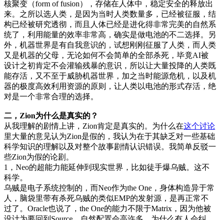
核聚变（form of fusion），存储在人体中，稳定安全的释放出
来。之所以选人类，是因为当时人类数量多，已经被征服，结
构已经被研究透彻，而且人体已经是进化得非常完美的自然系
统了，利用能量的效率非常高，确实是做电池的不二选择。另
外，机器世界是有自我意识的，试想刚刚征服了人类，而人类
又是机器的父母，无论如何不会简单的全部杀死，毕竟AI被
设计之初肯定不会灌输残暴的意识，所以让大量投降的人类既
能存活，又不至于威胁机器世界，加之当时能源危机，以及机
器的极度高效利用资源的原则，让人类以电池的形式存活，绝
对是一个非常合理的选择。
二，Zion为什么是真实的？
从我理解的剧情上讲，Zion肯定是真实的。为什么在
这个讨论
里大量的意见认为Zion是假的，我认为在于其缺乏对一些基础
科学知识的理解以及对整个故事剧情认识错误。我简单反驳一
些Zion为假的论剧。
1，Neo的超能力能延伸到现实世界，比如徒手爆乌贼。这不
科学。
乌贼是电子系统控制的，而Neo作为the One，身体构造异于常
人，脑袋里带有杀死乌贼的类似EMP的发射源，是再正常不
过了。Oracle也说了，the One的能力不限于Matrix，因为他被
设计为要回到Source，自然配置会高许多。为什么有人会纠