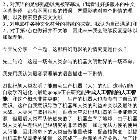
2，对英语的足够熟悉以免被字幕坑（我看过好多版本的中文
字幕翻译，都有不同程度的错误，严重影响对整个剧情的理
解）以及搜索更多英文文献；
3，对电影中各种文化符号的持续的探索。我认为自己满足1和
2，对于第3点也做得并不太够，因此未来我会继续反复品味以
加深理解。
今天先分享一个主题：这部科幻电影的剧情究竟是什么？
先上结论：这是一场有人类参与的机器文明世界的一场革命。
我先用我认为最容易理解的语言描述一下剧情。
21世纪初人类发明了能自动生产机器（人）的AI。这种AI能
自动学习进化（最近google正在研究能
生成人工智能的人工智
能
，和这个概念非常类似），生产的机器人也渐渐有了自己的
意识。这种自我意识导致了机器和人类的利益冲突以及最终的
大战。人类为了取得胜利，遮蔽天空以杜绝机器的主要能量来
源，但最后人类军队依然失败了，机器主宰了地球。由于机器
对人类的生理结构已经研究的非常透彻，加之无法方便的使用
太阳能，因此将剩下的人类当做能量载体，配合核聚变，以提
供机器世界需要的能量，这形成了一种新的共存关系。为了让