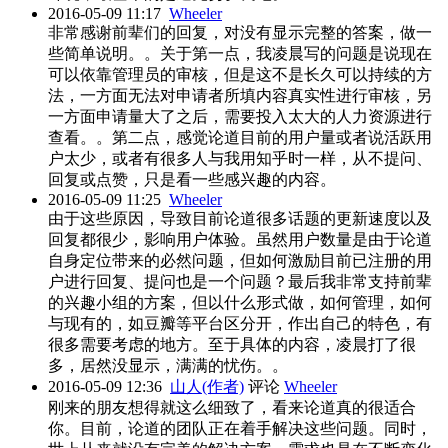
2016-05-09 11:17
Wheeler
非常感谢前辈们的回复，对没有显示完整的答案，做一
些简单说明。。关于第一点，我凌晨写的问题是说现在
可以依靠管理员的审核，但是这不是长久可以持续的方
法，一方面无法对申请者所填内容真实性进行审核，另
一方面申请量大了之后，需要投入太大的人力资源进行
查看。。第二点，感觉论道目前的用户量或者说活跃用
户太少，或者有很多人与我用知乎时一样，从不提问、
回复或点赞，只是看一些感兴趣的内容。
2016-05-09 11:25
Wheeler
由于这些原因，导致目前论道很多话题的更新速度以及
回复都很少，影响用户体验。虽然用户数量是由于论道
自身定位带来的必然问题，但如何激励目前已注册的用
户进行回复、提问也是一个问题？最后我非常支持前辈
的兴趣小组的方案，但以什么形式做，如何管理，如何
与现有的，如豆瓣等平台区分开，作出自己的特色，有
很多需要考虑的地方。至于具体的内容，凌晨打了很
多，居然没显示，满满的忧伤。。
2016-05-09 12:36
山人(作者)
评论
Wheeler
刚来的朋友想得就这么细致了，看来论道真的很适合
你。目前，论道的团队正在着手解决这些问题。同时，