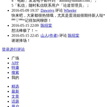
4「电邮」发送电子邮件到「admin@lundao.com」；
5「私信」随时私信联系用户「论道管理员」；
2016-05-09 19:37
Dawnjys
评论
Wheeler
快来吧，大家都很热情哦，尤其是蛋清姐很期待新人哒*
罒▽罒*记得加闲聊群！
2016-05-15 22:09
陈绍棠
想法棒极了！～
2016-05-15 22:45
山人(作者)
评论
陈绍棠
谢谢捧场！
登录进行评论
广场
APP
特邀
搜索
我的
精选
最新
文章
话题
用户