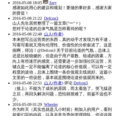
2016-05-08 18:05
Joey
感谢如此用心的建议和规划！要做的事好多，感谢大家
的督促！
2016-05-08 21:22
Defcon3
山人先生居然整理了一篇文章(°ー°〃)
您对于论道的总体气氛是怎样看待的呢？
2016-05-08 22:48
山人(作者)
本来想写点运营类的东西，真的动手才发现力有不逮，
写着写着就又滑向伦理性、价值性的分析叙述了。这是
病啊，得治！@Defcon3 关于目前论道的气氛，总体上
还是比较稳健的，但是由于用户基数、组成的因素，方
向上有些迷茫的感觉，还需要进一步加强社区运营，关
键点是一定不能偏离了论道的核心价值观，可以有一定
程度的波动，总体上围绕一条价值观主线就好。这篇小
文里的一些设想，基本就是围绕论道价值观而来的。
2016-05-08 22:51
山人(作者)
评论
Defcon3
（接上）不能为了成长的原因，而太着急了。突飞猛进
之后，再回头解决问题，恐怕就很难了。前鉴不远也不
少。
2016-05-09 01:29
Wheeler
作为昨天（其实也就是几小时前）刚加入的用户，看到
前辈们写的内容，以及非常负责的管理团队，也说说我