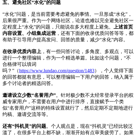
五、避免社区“水化”的问题
“水化”问题，是当前需要考虑避免的事情。一旦形成“水化”，
后果很严重。作为一个网络社区，论道也难以完全避免社区一
定程度上“水化”的问题，只能说在多大程度上避免。
上述首页
内容设置、小组集成运营
，还有下面的收录优质问答等等，都
有助于引导用户提高发问、回答的质量，减少“水化”内容。
在收录优质内容上
，有一些问答讨论，多角度、多观点，可以
进行一个整理编辑，作为一个精选单篇。比如这个问题，“不
合格律可以填词
吗？”（
https://www.lundao.com/question/1483
），个人觉得下面
的回答都挺有意思，可以整理编辑一下用户的回答，纳入属于
多个讨论者的精选问答。
邀请设立少数“名誉用户”
。针对极少数不太经常登录平台的权
威专家用户，不需要在用户中进行排序，直接赋予一个类
似“名誉用户”这样的特殊设置就行了，然后定期不定期地进行
约稿、邀请交流等等。
还有“抖机灵”的问题
。个人观点是，现在“抖机灵”已经比较泛
滥了，在很多平台上都不缺，渐渐开始有点审美疲劳了。如果