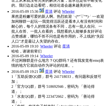
世上从来就没有完美的解决方案，需求也是在不断变化
的。我们边走边看吧，相信论道会越来越美好的。
2016-05-09 15:36
蛋清
评论
Wheeler
果然是粉嫩可爱的新人啊。热烈欢迎╰(*°▽°*)╯~~欢迎
加闲聊群一起玩~~我觉得活跃还是看本人有没有时间和
耐心的，每个人的情况各有不同，总有一批人在问、一
批人在答、一批人在看的，我想看的人能够多友好评论
点赞感谢，哪怕不答不问也是有作用的，不上线的“失踪
人口”才是最让人失望的存在。
2016-05-09 19:10
Wheeler
评论
蛋清
哈哈，谢谢前辈们
2016-05-09 19:14
Wheeler
不过闲聊群是什么地方？QQ群吗？还有我发觉有emoj表
情的地方它就自动作为评论的结束。。
2016-05-09 19:21
蛋清
评论
Wheeler
1「互助反馈QQ群」群号 241718033，有问题和反馈可
加；
2「官方QQ群」群号 518692946，密码为 「善论得
道」；
3「水友QQ群」群号 223472662，密码为 「善论得
道」；