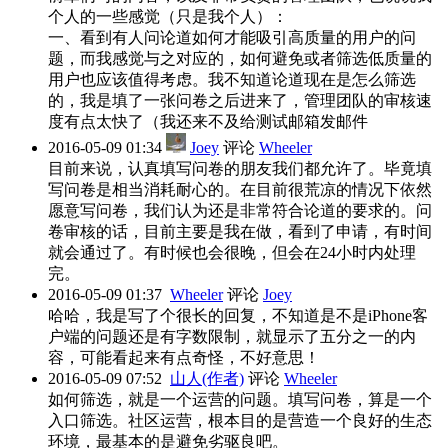
个人的一些感觉（只是我个人）：
一、看到有人问论道如何才能吸引高质量的用户的问
题，而我感觉与之对应的，如何避免或者筛选低质量的
用户也应该值得考虑。我不知道论道现在是怎么筛选
的，我是填了一张问卷之后进来了，管理团队的审核速
度有点太快了（我还来不及给测试邮箱发邮件
2016-05-09 01:34
Joey
评论
Wheeler
目前来说，认真填写问卷的朋友我们都允许了。毕竟填
写问卷是相当消耗耐心的。在目前很荒凉的情况下依然
愿意写问卷，我们认为还是非常符合论道的要求的。问
卷审核的话，目前主要是我在做，看到了申请，有时间
就会通过了。有时候也会很晚，但会在24小时内处理
完。
2016-05-09 01:37
Wheeler
评论
Joey
哈哈，我是写了个很长的回复，不知道是不是iPhone客
户端的问题还是有字数限制，就显示了五分之一的内
容，可能看起来有点奇怪，不好意思！
2016-05-09 07:52
山人(作者)
评论
Wheeler
如何筛选，就是一个运营的问题。填写问卷，算是一个
入口筛选。社区运营，根本目的是营造一个良好的生态
环境，最基本的是避免劣驱良吧。