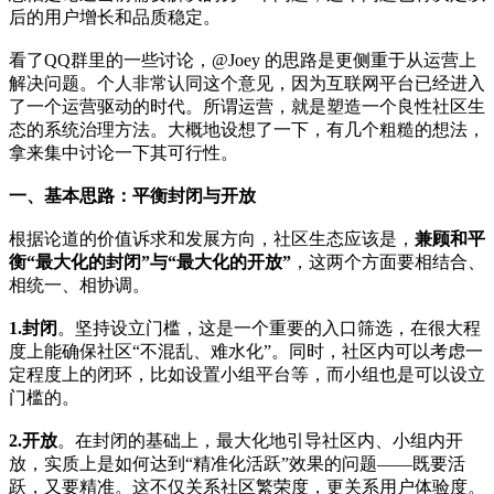
后的用户增长和品质稳定。
看了QQ群里的一些讨论，@Joey 的思路是更侧重于从运营上
解决问题。个人非常认同这个意见，因为互联网平台已经进入
了一个运营驱动的时代。所谓运营，就是塑造一个良性社区生
态的系统治理方法。大概地设想了一下，有几个粗糙的想法，
拿来集中讨论一下其可行性。
一、基本思路：平衡封闭与开放
根据论道的价值诉求和发展方向，社区生态应该是，
兼顾和平
衡“最大化的封闭”与“最大化的开放”
，这两个方面要相结合、
相统一、相协调。
1.封闭
。坚持设立门槛，这是一个重要的入口筛选，在很大程
度上能确保社区“不混乱、难水化”。同时，社区内可以考虑一
定程度上的闭环，比如设置小组平台等，而小组也是可以设立
门槛的。
2.开放
。在封闭的基础上，最大化地引导社区内、小组内开
放，实质上是如何达到“精准化活跃”效果的问题——既要活
跃，又要精准。这不仅关系社区繁荣度，更关系用户体验度。