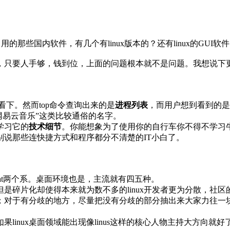
户常用的那些国内软件，有几个有linux版本的？还有linux的G
说，只要人手够，钱到位，上面的问题根本就不是问题。我想说下更偏
。
看下。然而top命令查询出来的是
进程列表
，而用户想到看到的是类
网易云音乐”这类比较通俗的名字。
学习它的
技术细节
。你能想象为了使用你的自行车你不得不学习
更别说那些连快捷方式和程序都分不清楚的IT小白了。
dhat两个系。桌面环境也是，主流就有四五种。
是碎片化却使得本来就为数不多的linux开发者更为分散，社区
；对于有分歧的地方，尽量把没有分歧的部分抽出来大家力往一
果linux桌面领域能出现像linus这样的核心人物主持大方向就好