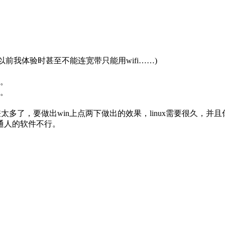
题(以前我体验时甚至不能连宽带只能用wifi……)
了。
便。
n和mac上的差太多了，要做出win上点两下做出的效果，linux需
通人的软件不行。