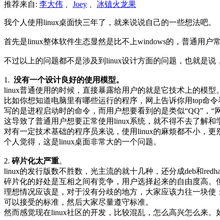
推荐来自:
李大伟
、
Joey
、
冰镇火龙果
我个人使用linux桌面快三年了，就来说说自己的一些想法吧。
首先是linux整体软件生态显然是比不上windows的，普通用
不过以上的问题都不是涉及到linux设计方面的问题，也就是
1.
没有一个设计良好的使用模型。
linux普通使用的时候，直接暴露给用户的就是它技术上的模型
比如你想知道电脑里有哪些运行的程序，网上告诉你用top命令
写的是进程启动时的命令，而用户想要看到的是类似“QQ”，“
这导致了普通用户想要正常使用linux系统，就不得不去了解和
对有一定技术基础的程序员来说，使用linux的麻烦都不小，
个人觉得，这是linux桌面非常大的一个问题。
2.
碎片化太严重
。
linux的发行版数不胜数，光主流的就十几种，还分成deb和re
碎片化的好处是互相之间有竞争，用户选择起来的自由度高。但
理想情况应该是，对于没有分歧的地方，大家应该力往一块使
可以接受的标准，然后大家尽量遵守标准。
然而感觉现在linux社区的开发，比较混乱，怎么高兴怎么来。如