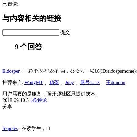
已邀请:
与内容相关的链接
提交
9 个回答
Eidosper
-
一粒尘埃/码农/作曲，公众号一埃居(ID:eidosperho
推荐来自:
WangMT
、
鲸落
、
Joey
、
尾号1218
、
王dundun
用户需要的是服务，而开源社区只提供技术。
2018-09-10
5
1条评论
分享
frapples
-
在读学生，IT