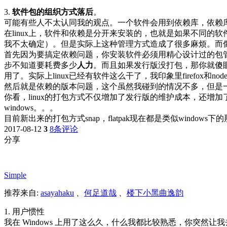
3.
软件包的组织方式落后
。
可能有些人不太认同我的观点。一个软件会用到依赖库，依赖
在linux上，软件和依赖是分开来安装的，也就是如果不同
我不太确定）。但是实际上这种管理方式造成了很多麻烦。而像w
首先因为要搞定依赖问题，你安装软件必须用精心设计过的包
步不知道要耗费多少
人力
。而且如果发行版没打包，那你就傻眼
用了。实际上linux已经有软件这么干了，我印象里firefox和
然后就是依赖的版本问题，这个虽然我碰到的情况不多，但是
你看，linux的打包方式不仅增加了发行版的维护成本，还增
windows。。。
目前新出来的打包方式snap，flatpak现在都是类似window
2017-08-12
3
8条评论
分享
Simple
推荐来自:
asayahaku
、
何足道哉
、
楼下小黑曲逸韵
1. 用户惯性
我在 Windows 上用了这么久，什么我都比较熟悉，你突然让我去玩