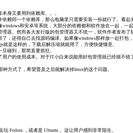
库本身又要用到依赖库。。。
的软件依赖同一个依赖库，那么电脑里只需要安装一份就行了。看
indows和安卓等系统，大部分的依赖都和软件放在一起，一
管理器。然而各大发行版的包管理器又不统一，软件作者发布了
了，还得自己去找源码编译。如果像windows那样放一起打
nodejs就是这样的，下载后解压缩就能用了，方便快捷惬意。
一旦碰到，那简直要抓狂。
加了用户的使用成本。对于IT小白来说能用好包管理就已经很不错了
s下的那种方式了，希望普及之后能解决掉linux的这个问题。
 Fedora ，或者是 Ubuntu 。这让用户感到非常陌生。