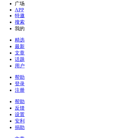
广场
APP
特邀
搜索
我的
精选
最新
文章
话题
用户
帮助
登录
注册
帮助
反馈
设置
安利
捐助