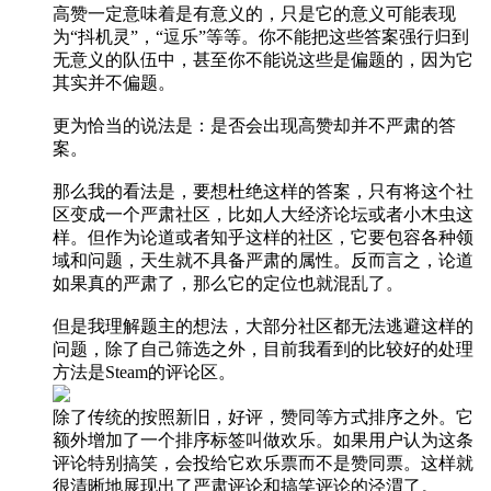
高赞一定意味着是有意义的，只是它的意义可能表现
为“抖机灵”，“逗乐”等等。你不能把这些答案强行归到
无意义的队伍中，甚至你不能说这些是偏题的，因为它
其实并不偏题。
更为恰当的说法是：是否会出现高赞却并不严肃的答
案。
那么我的看法是，要想杜绝这样的答案，只有将这个社
区变成一个严肃社区，比如人大经济论坛或者小木虫这
样。但作为论道或者知乎这样的社区，它要包容各种领
域和问题，天生就不具备严肃的属性。反而言之，论道
如果真的严肃了，那么它的定位也就混乱了。
但是我理解题主的想法，大部分社区都无法逃避这样的
问题，除了自己筛选之外，目前我看到的比较好的处理
方法是Steam的评论区。
除了传统的按照新旧，好评，赞同等方式排序之外。它
额外增加了一个排序标签叫做欢乐。如果用户认为这条
评论特别搞笑，会投给它欢乐票而不是赞同票。这样就
很清晰地展现出了严肃评论和搞笑评论的泾渭了。