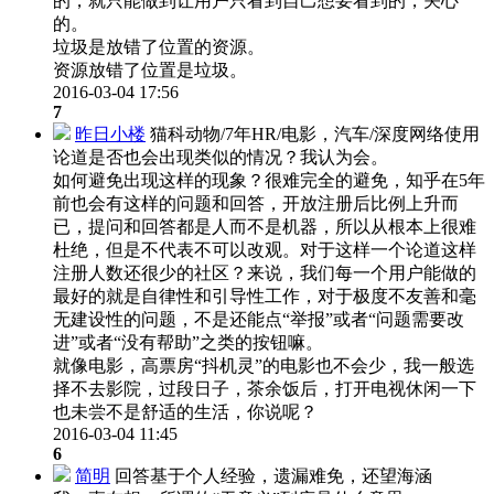
的，就只能做到让用户只看到自己想要看到的，关心
的。
垃圾是放错了位置的资源。
资源放错了位置是垃圾。
2016-03-04 17:56
7
昨日小楼
猫科动物/7年HR/电影，汽车/深度网络使用
论道是否也会出现类似的情况？我认为会。
如何避免出现这样的现象？很难完全的避免，知乎在5年
前也会有这样的问题和回答，开放注册后比例上升而
已，提问和回答都是人而不是机器，所以从根本上很难
杜绝，但是不代表不可以改观。对于这样一个论道这样
注册人数还很少的社区？来说，我们每一个用户能做的
最好的就是自律性和引导性工作，对于极度不友善和毫
无建设性的问题，不是还能点“举报”或者“问题需要改
进”或者“没有帮助”之类的按钮嘛。
就像电影，高票房“抖机灵”的电影也不会少，我一般选
择不去影院，过段日子，茶余饭后，打开电视休闲一下
也未尝不是舒适的生活，你说呢？
2016-03-04 11:45
6
简明
回答基于个人经验，遗漏难免，还望海涵