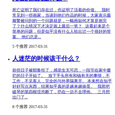
死亡证明了我们存在过，也证明了活着的价值。 我时
常见到一些画家，当谈到他们作品的时候，大家表示最
频繁被问到的一个问题就是，一幅画如何才算是画完
了？什么情况下才决定画上最后一笔？ 这看起来是个
简单的问题，但是似乎没有什么人给出过一个很好的答
案。 他们总是...
5 个推荐
2017-03-31
人迷茫的时候该干什么？
前些日子被耶鲁拒了，感觉生无可恋，一段宅在家中糜
烂的日子开始了。 放下手头所有和钱有关的事情，不
工作，不见客人，完全的与外界隔离开。 本来想在知乎
好好写点东西，结果知乎真的是越来越操蛋。 我那把
破琴的第四根弦也断了，扔在一边不去理他。 三月想
出门了...
8 个推荐
2017-03-31