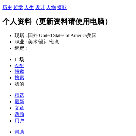
历史
哲学
人生
设计
人物
摄影
个人资料（更新资料请使用电脑）
现居 :
国外 United States of America美国
职业 :
美术/设计/创意
绑定 :
广场
APP
特邀
搜索
我的
精选
最新
文章
话题
用户
帮助