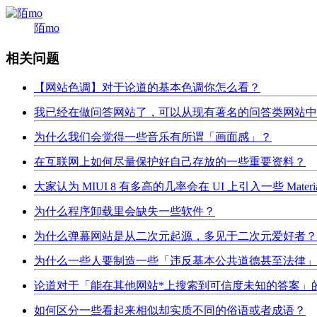
陌mo
相关问题
【网站色调】对于论道的基本色调你怎么看？
我已经在做问答网站了，可以从现有著名的问答类网站中
为什么我们会觉得一些音乐有所谓「画面感」？
在互联网上如何尽量保护好自己存放的一些重要资料？
大家认为 MIUI 8 有多高的几率会在 UI 上引入一些 Materia
为什么程序卸载里会缺失一些软件？
为什么弹幕网站是从二次元起源，多见于二次元爱好者？
为什么一些人要制造一些「违反基本公共道德甚至法律」
论道对于「能在其他网站*上搜索到可信度未知的答案」
如何区分一些看起来相似却实质不同的俗语或者成语？