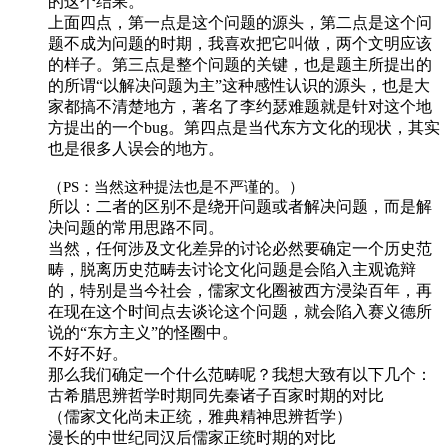
的这个结果。
上面四点，第一点是这个问题的源头，第二点是这个问
题不成为问题的时期，我喜欢把它叫做，两个文明应该
的样子。第三点是整个问题的关键，也是题主所提出的
的所谓“以解决问题为主”这种感性认识的源头，也是大
家都搞不清楚地方，著名了李约瑟难题就是针对这个地
方提出的一个bug。第四点是当代东方文化的现状，其实
也是很多人误会的地方。
（PS：当然这种提法也是不严谨的。）
所以：二者的区别不是绕开问题或者解决问题，而是解
决问题的常用思路不同。
当然，任何涉及文化差异的讨论必然要确定一个历史范
畴，脱离历史范畴去讨论文化问题是会陷入主观诡辩
的，特别是当今社会，儒家文化圈被西方浸染百年，再
在现在这个时间点去谈论这个问题，就会陷入赛义德所
说的“东方主义”的怪圈中。
不好不好。
那么我们确定一个什么范畴呢？我想大致有以下几个：
古希腊思辨哲学时期同先秦诸子百家时期的对比
（儒家文化尚未正统，雅典精神思辨哲学）
漫长的中世纪同汉后儒家正统时期的对比