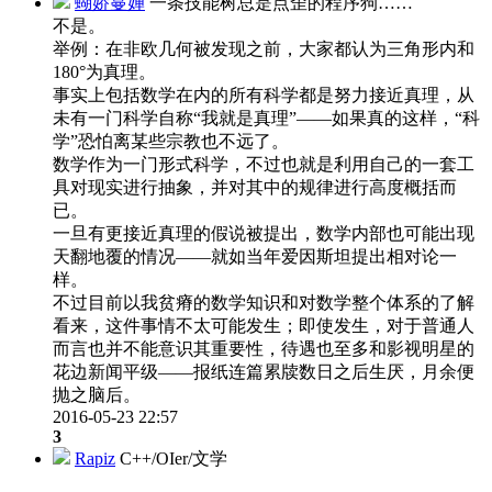
蝴娇蔓婵
一条技能树总是点歪的程序狗……
不是。
举例：在非欧几何被发现之前，大家都认为三角形内和
180°为真理。
事实上包括数学在内的所有科学都是努力接近真理，从
未有一门科学自称“我就是真理”——如果真的这样，“科
学”恐怕离某些宗教也不远了。
数学作为一门形式科学，不过也就是利用自己的一套工
具对现实进行抽象，并对其中的规律进行高度概括而
已。
一旦有更接近真理的假说被提出，数学内部也可能出现
天翻地覆的情况——就如当年爱因斯坦提出相对论一
样。
不过目前以我贫瘠的数学知识和对数学整个体系的了解
看来，这件事情不太可能发生；即使发生，对于普通人
而言也并不能意识其重要性，待遇也至多和影视明星的
花边新闻平级——报纸连篇累牍数日之后生厌，月余便
抛之脑后。
2016-05-23 22:57
3
Rapiz
C++/OIer/文学