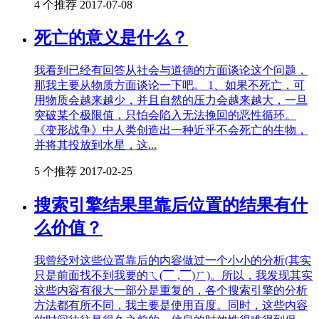
4 个推荐
2017-07-08
死亡的意义是什么？
我看到已经有回答从社会与道德的方面谈论这个问题，
那我主要从物质方面谈论一下吧。 1、如果不死亡，可
用物质会越来越少，并且自然的压力会越来越大，一旦
突破某个极限值，只怕会陷入无法挽回的恶性循环。
《变形战争》中人类创造出一种近乎不会死亡的生物，
并将其投放到水星，这...
5 个推荐
2017-02-25
搜索引擎结果里靠后位置的结果有什
么价值？
我曾经对这些位置靠后的内容做过一个小小的分析(其实
只是前面找不到我要的ㄟ(▔ ,▔)ㄏ)。所以，我发现其实
这些内容有很大一部分是重复的，各个搜索引擎的分析
方法都有所不同，我主要是使用百度。同时，这些内容