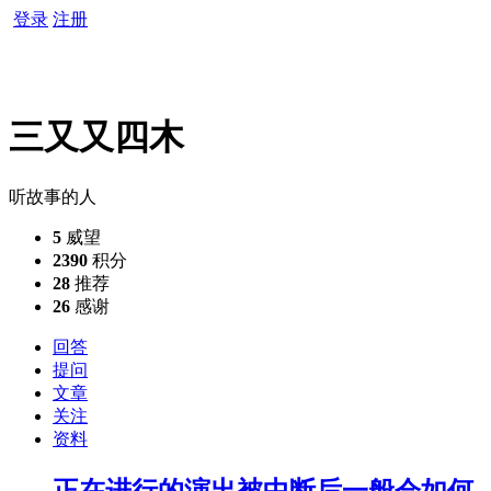
登录
注册
三又又四木
听故事的人
5
威望
2390
积分
28
推荐
26
感谢
回答
提问
文章
关注
资料
正在进行的演出被中断后一般会如何