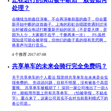
处理？
会继续当前曲目演奏。不会再演奏前面的曲子，但会重
新开始中断的这首曲子。上海的彩虹合唱团曾遇到过演
出时被观众电话打断重新开始的状况（不是耍大牌，是
因为人少，大家都不在乎，干脆再来一次）。 PS:虽然
我知道可能会被举报，但他们的曲子真的很有意思啊，
将美声与流行音乐...
4 个推荐
2017-07-08
共享单车的未来会骑行完全免费吗？
关于共享单车的个人看法 我觉得共享单车在未来是会实
现免费的。 先说说问题，目前不明显，没有被各个高层
重视。 共享单车被截胡了！ 深圳一家公司推出了一款A
PP，能租用市面上所有共享单车。（怕被举报，不贴名
字） 重点来了，这家公司其实不会对当前盈利模式下的
各公司造...