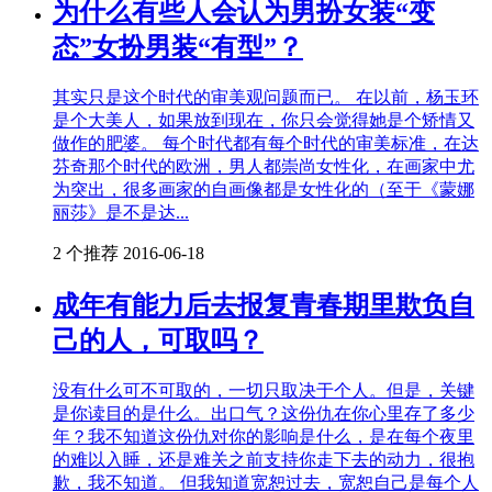
为什么有些人会认为男扮女装“变
态”女扮男装“有型”？
其实只是这个时代的审美观问题而已。 在以前，杨玉环
是个大美人，如果放到现在，你只会觉得她是个矫情又
做作的肥婆。 每个时代都有每个时代的审美标准，在达
芬奇那个时代的欧洲，男人都崇尚女性化，在画家中尤
为突出，很多画家的自画像都是女性化的（至于《蒙娜
丽莎》是不是达...
2 个推荐
2016-06-18
成年有能力后去报复青春期里欺负自
己的人，可取吗？
没有什么可不可取的，一切只取决于个人。但是，关键
是你读目的是什么。出口气？这份仇在你心里存了多少
年？我不知道这份仇对你的影响是什么，是在每个夜里
的难以入睡，还是难关之前支持你走下去的动力，很抱
歉，我不知道。 但我知道宽恕过去，宽恕自己是每个人