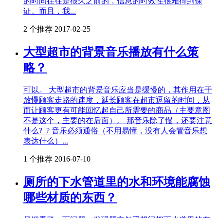
的时间往往是很久之前的，信息的时效性很难得到保
证。而且，我...
2 个推荐
2017-02-25
大型超市的背景音乐播放有什么策
略？
可以。 大型超市的背景音乐应当是缓慢的，其作用在于
放慢顾客走路的速度，延长顾客在超市逗留的时间，从
而让顾客更有可能回忆起自己所需要的商品（主要意图
不是这个，主要的在后面）。 那音乐除了慢，还要注意
什么?_? 音乐必须通俗（不用易懂，没有人会管音乐想
表达什么）...
1 个推荐
2016-07-10
厕所的下水管道里的水和环境能腐蚀
哪些材质的东西？