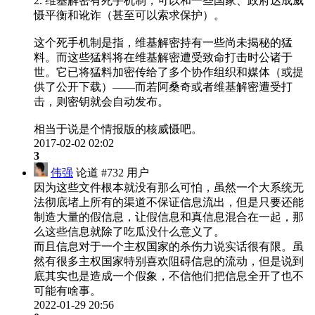
2. 维基解密有死手机制，可以和一些国家、政府达成威
慑平衡和讹诈（甚至可以索求保护）。
这个死手机制是指，维基解密持有一些尚未揭秘的猛
料。而这些猛料将在维基解密遭受致命打击时公诸于
世。它已将猛料加密传给了多个协作组织和媒体（或提
供了公开下载）——而若阿桑奇或者维基解密遭受打
击，则密钥就会自动发布。
相当于说是个情报版的核威慑吧。
2017-02-02 02:02
3
伟强
论道 #732 用户
因为这些文件根本就没有那么可怕，虽然一个大系统无
法彻底堵上所有的渠道不保证信息流出，但是只要还能
制造大量的假信息，让假信息和真信息混合在一起，那
么这些信息就除了吃瓜没什么意义了。
而且信息对于一个主权国家的杀伤力说实话很有限。虽
然有很多主权国家特别喜欢阻碍信息的流动，但是说到
底其实也是造成一个假象，不信他们把信息全开了也不
可能有啥事。
2022-01-29 20:56