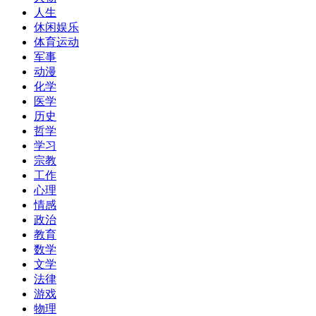
人生
休闲娱乐
体育运动
军事
动漫
化学
医学
历史
哲学
学习
宗教
工作
心理
情感
政治
教育
数学
文学
法律
游戏
物理