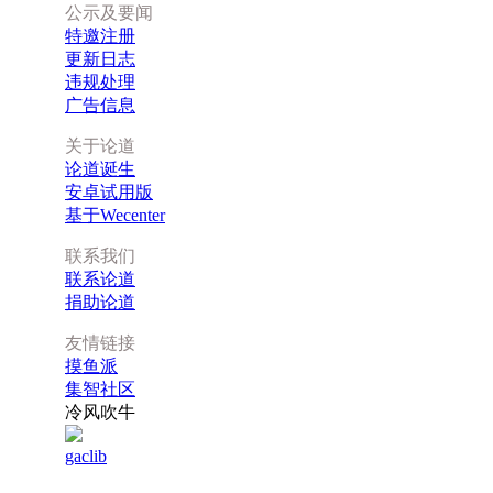
公示及要闻
特邀注册
更新日志
违规处理
广告信息
关于论道
论道诞生
安卓试用版
基于Wecenter
联系我们
联系论道
捐助论道
友情链接
摸鱼派
集智社区
冷风吹牛
gaclib