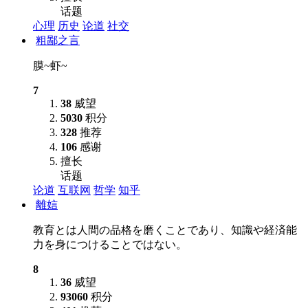
话题
心理
历史
论道
社交
粗鄙之言
膜~虾~
7
38
威望
5030
积分
328
推荐
106
感谢
擅长
话题
论道
互联网
哲学
知乎
離娮
教育とは人間の品格を磨くことであり、知識や経済能
力を身につけることではない。
8
36
威望
93060
积分