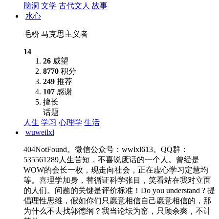
脑洞
文学
古代文人
故事
水心
毛粉 马克思主义者
14
26
威望
8770
积分
249
推荐
107
感谢
擅长
话题
人生
学习
心理学
生活
wuweilxl
404NotFound。微信公众号：wwlxl613。QQ群：
535561289人生苦短，不喜说废话的一个人。曾经是
WOW的会长一枚，现走向社会，正在虚心学习定慧均
等。喜理学加身，替循证科学张目，笑看站在我对立面
的人们。问题的关键是评价标准！Do you understand ? 提
倡理性思维，假如你们只愿意相信自己愿意相信的，那
为什么不去找郭德纲？我当论坛为窑，只顾余爽，不计