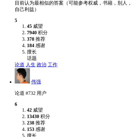
目前认为最相似的答案（可能参考权威，书籍，别人，
自己利益）
5
45
威望
7940
积分
378
推荐
184
感谢
擅长
话题
论道
人生
政治
工作
伟强
论道 #732 用户
6
42
威望
13430
积分
238
推荐
153
感谢
擅长