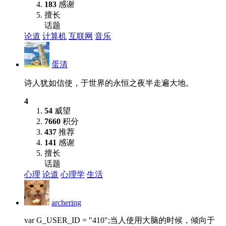
183
感谢
擅长
话题
论道
计算机
互联网
音乐
蛋清
诗人犹如信使，于世界的永恒之夜半走遍大地。
4
54
威望
7660
积分
437
推荐
141
感谢
擅长
话题
心理
论道
心理学
生活
archering
var G_USER_ID = "410";当人使用大脑的时候，倾向于