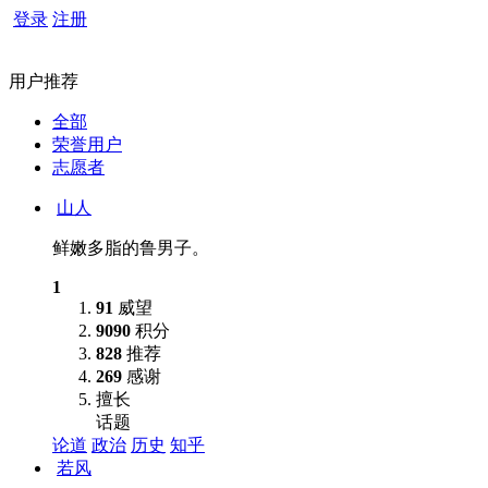
登录
注册
用户推荐
全部
荣誉用户
志愿者
山人
鲜嫩多脂的鲁男子。
1
91
威望
9090
积分
828
推荐
269
感谢
擅长
话题
论道
政治
历史
知乎
若风