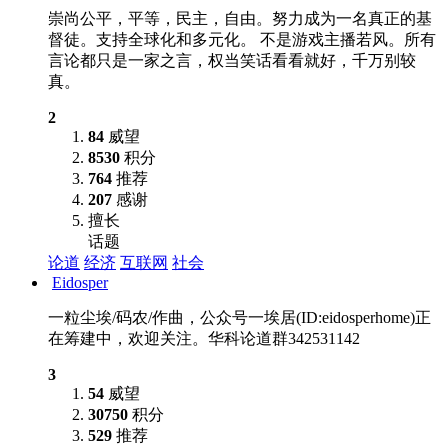
崇尚公平，平等，民主，自由。努力成为一名真正的基
督徒。支持全球化和多元化。 不是游戏主播若风。所有
言论都只是一家之言，权当笑话看看就好，千万别较
真。
2
84
威望
8530
积分
764
推荐
207
感谢
擅长
话题
论道
经济
互联网
社会
Eidosper
一粒尘埃/码农/作曲，公众号一埃居(ID:eidosperhome)正
在筹建中，欢迎关注。华科论道群342531142
3
54
威望
30750
积分
529
推荐