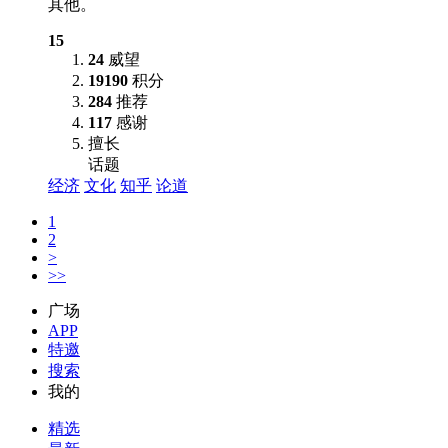
其他。
15
24
威望
19190
积分
284
推荐
117
感谢
擅长
话题
经济
文化
知乎
论道
1
2
>
>>
广场
APP
特邀
搜索
我的
精选