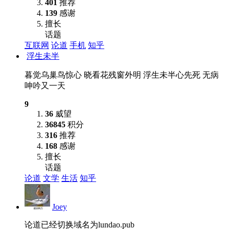
401
推荐
139
感谢
擅长
话题
互联网
论道
手机
知乎
浮生未半
暮觉乌巢鸟惊心 晓看花残窗外明 浮生未半心先死 无病
呻吟又一天
9
36
威望
36845
积分
316
推荐
168
感谢
擅长
话题
论道
文学
生活
知乎
Joey
论道已经切换域名为lundao.pub