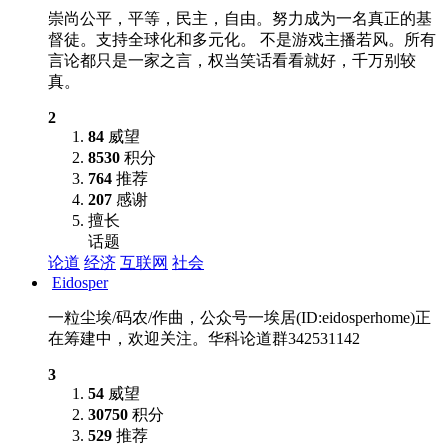
崇尚公平，平等，民主，自由。努力成为一名真正的基
督徒。支持全球化和多元化。 不是游戏主播若风。所有
言论都只是一家之言，权当笑话看看就好，千万别较
真。
2
84
威望
8530
积分
764
推荐
207
感谢
擅长
话题
论道
经济
互联网
社会
Eidosper
一粒尘埃/码农/作曲，公众号一埃居(ID:eidosperhome)正
在筹建中，欢迎关注。华科论道群342531142
3
54
威望
30750
积分
529
推荐