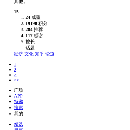
其他。
15
24
威望
19190
积分
284
推荐
117
感谢
擅长
话题
经济
文化
知乎
论道
1
2
>
>>
广场
APP
特邀
搜索
我的
精选