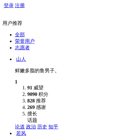
登录
注册
用户推荐
全部
荣誉用户
志愿者
山人
鲜嫩多脂的鲁男子。
1
91
威望
9090
积分
828
推荐
269
感谢
擅长
话题
论道
政治
历史
知乎
若风