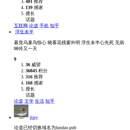
401
推荐
139
感谢
擅长
话题
互联网
论道
手机
知乎
浮生未半
暮觉乌巢鸟惊心 晓看花残窗外明 浮生未半心先死 无病
呻吟又一天
9
36
威望
36845
积分
316
推荐
168
感谢
擅长
话题
论道
文学
生活
知乎
Joey
论道已经切换域名为lundao.pub