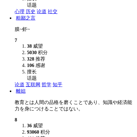
话题
心理
历史
论道
社交
粗鄙之言
膜~虾~
7
38
威望
5030
积分
328
推荐
106
感谢
擅长
话题
论道
互联网
哲学
知乎
離娮
教育とは人間の品格を磨くことであり、知識や経済能
力を身につけることではない。
8
36
威望
93060
积分