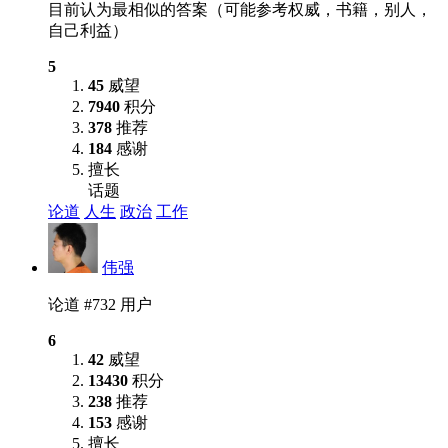
目前认为最相似的答案（可能参考权威，书籍，别人，
自己利益）
5
45
威望
7940
积分
378
推荐
184
感谢
擅长
话题
论道
人生
政治
工作
伟强
论道 #732 用户
6
42
威望
13430
积分
238
推荐
153
感谢
擅长