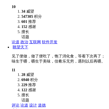
10
34
威望
547305
积分
601
推荐
152
感谢
擅长
话题
论道
政治
互联网
软件开发
眺望天下
见了便做，做了便吃了，饱了消化食，等着下次再了；
味生于嚼，嚼生于美味，佳肴乐无穷，遇到以后再嚼。
11
28
威望
6940
积分
229
推荐
122
感谢
擅长
话题
评论
论道
设计
道德