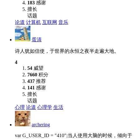
183
感谢
擅长
话题
论道
计算机
互联网
音乐
蛋清
诗人犹如信使，于世界的永恒之夜半走遍大地。
4
54
威望
7660
积分
437
推荐
141
感谢
擅长
话题
心理
论道
心理学
生活
archering
var G_USER_ID = "410";当人使用大脑的时候，倾向于