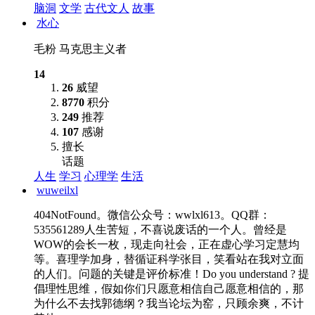
脑洞
文学
古代文人
故事
水心
毛粉 马克思主义者
14
26
威望
8770
积分
249
推荐
107
感谢
擅长
话题
人生
学习
心理学
生活
wuweilxl
404NotFound。微信公众号：wwlxl613。QQ群：
535561289人生苦短，不喜说废话的一个人。曾经是
WOW的会长一枚，现走向社会，正在虚心学习定慧均
等。喜理学加身，替循证科学张目，笑看站在我对立面
的人们。问题的关键是评价标准！Do you understand ? 提
倡理性思维，假如你们只愿意相信自己愿意相信的，那
为什么不去找郭德纲？我当论坛为窑，只顾余爽，不计