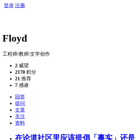
登录
注册
Floyd
工程师/教师/文学创作
2
威望
2170
积分
21
推荐
7
感谢
回答
提问
文章
关注
资料
在论道社区里应该提倡「事实」还是