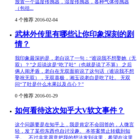
放置一个温度传感器，湿度传感器，各种气体传感器
（包括...
4 个推荐
2016-02-04
武林外传里有哪些让你印象深刻的剧
情？
我印象最深的是，老白说了一句：“谁说我不想娶她（无
双）？”之后说这是“吃了吐”（也就是说了不算） 之后
俩人闹矛盾，老白在无双面前说了这句话（谁说我不想
娶祝无双），无双喜极，湘玉说老白是吃了吐。 无双
问“了吐是什么水果以及点心？”
0 个推荐
2016-01-29
如何看待这次知乎大V软文事件？
这个问题要是在知乎上，我是肯定不会回答的，人微言
轻，发了某些东西也自讨没趣。 本答案禁止转载到知
乎。 不过非常愿意把我的想法发到这里，希望在这里