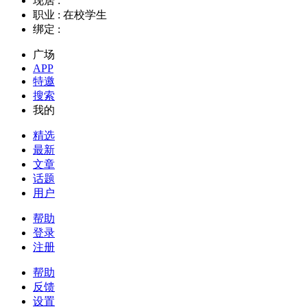
现居 :
职业 :
在校学生
绑定 :
广场
APP
特邀
搜索
我的
精选
最新
文章
话题
用户
帮助
登录
注册
帮助
反馈
设置