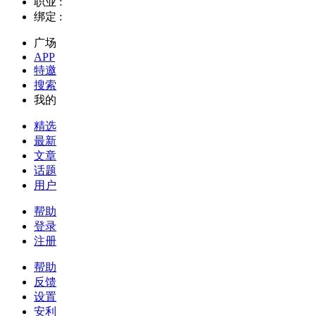
职业 :
绑定 :
广场
APP
特邀
搜索
我的
精选
最新
文章
话题
用户
帮助
登录
注册
帮助
反馈
设置
安利