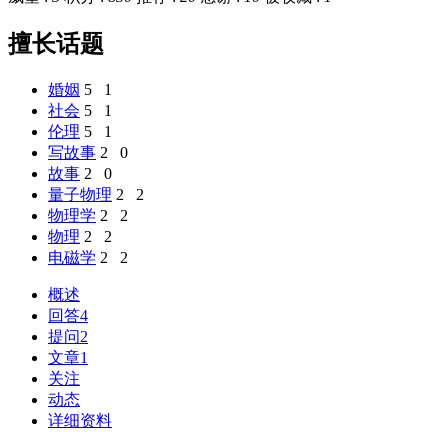
擅长话题
婚姻
5
1
社会
5
1
伦理
5
1
写故事
2
0
故事
2
0
量子物理
2
2
物理学
2
2
物理
2
2
电磁学
2
2
概述
回答
4
提问
2
文章
1
关注
动态
详细资料