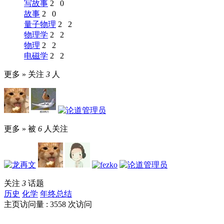
写故事
2
0
故事
2
0
量子物理
2
2
物理学
2
2
物理
2
2
电磁学
2
2
更多 »
关注
3
人
更多 »
被
6
人关注
关注
3
话题
历史
化学
年终总结
主页访问量 : 3558 次访问