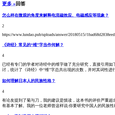
更多 »
回答
怎么样在微观的角度来解释电流磁效应、电磁感应等现象？
2
https://www.lundao.pub/uploads/answer/20180515//1bad68d2838eed
《诗经》常见的“维”字当作何解？
4
已经有专门的学者对诗经中的维字做了充分研究，直接引用如下
讨，统计了《诗经》中“维”字总共出现的次数，并对其词性进行了
如何理解日本人的民族性格？
4
有论友提到了菊与刀，我的建议是慎读，这本书的评价严重超出
有基本了解。我的一位老师曾这样说:你要研究中国人的民族性格