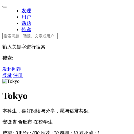
发现
用户
话题
特邀
输入关键字进行搜索
搜索:
发起问题
登录
注册
Tokyo
本科生，喜好阅读与分享，愿与诸君共勉。
安徽省 合肥市
在校学生
威望 :
3
积分 :
830
推荐 :
20
感谢 :
10
被收藏 :
1