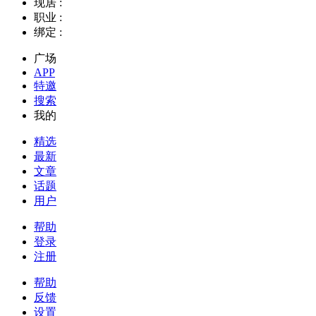
现居 :
职业 :
绑定 :
广场
APP
特邀
搜索
我的
精选
最新
文章
话题
用户
帮助
登录
注册
帮助
反馈
设置