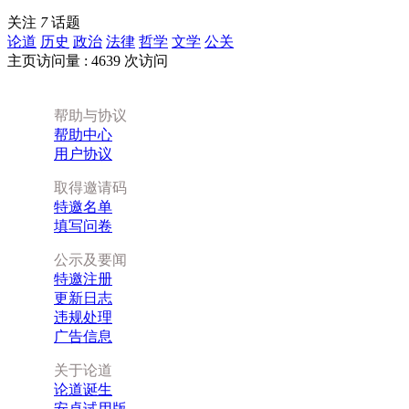
关注
7
话题
论道
历史
政治
法律
哲学
文学
公关
主页访问量 : 4639 次访问
帮助与协议
帮助中心
用户协议
取得邀请码
特邀名单
填写问卷
公示及要闻
特邀注册
更新日志
违规处理
广告信息
关于论道
论道诞生
安卓试用版