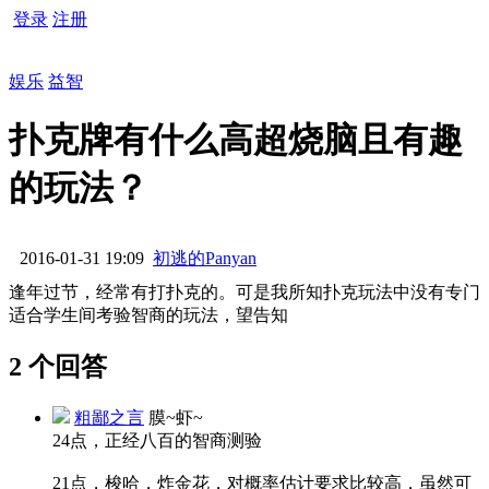
登录
注册
娱乐
益智
扑克牌有什么高超烧脑且有趣
的玩法？
2016-01-31 19:09
初逃的Panyan
逢年过节，经常有打扑克的。可是我所知扑克玩法中没有专门
适合学生间考验智商的玩法，望告知
2 个回答
粗鄙之言
膜~虾~
24点，正经八百的智商测验
21点，梭哈，炸金花，对概率估计要求比较高，虽然可