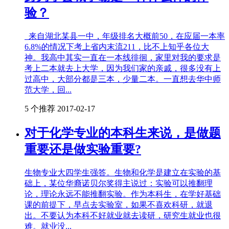
验？
来自湖北某县一中，年级排名大概前50，在应届一本率
6.8%的情况下考上省内末流211，比不上知乎各位大
神。我高中其实一直在一本线徘徊，家里对我的要求是
考上二本就去上大学，因为我们家的亲戚，很多没有上
过高中，大部分都是三本，少量二本。一直想去华中师
范大学，回...
5 个推荐
2017-02-17
对于化学专业的本科生来说，是做题
重要还是做实验重要?
生物专业大四学生强答。生物和化学是建立在实验的基
础上，某位华裔诺贝尔奖得主说过：实验可以推翻理
论，理论永远不能推翻实验。作为本科生，在学好基础
课的前提下，早点去实验室，如果不喜欢科研，就退
出。不要认为本科不好就业就去读研，研究生就业也很
难。就业没...