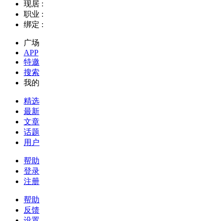
现居 :
职业 :
绑定 :
广场
APP
特邀
搜索
我的
精选
最新
文章
话题
用户
帮助
登录
注册
帮助
反馈
设置