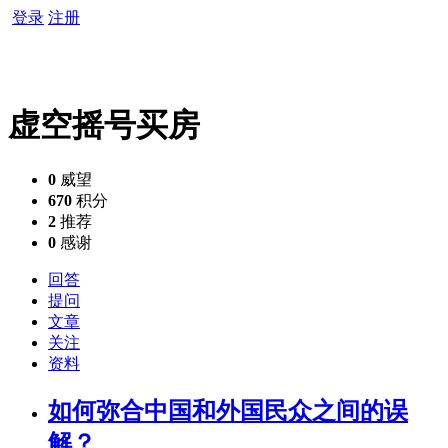
登录
注册
虚空摇号买房
0
威望
670
积分
2
推荐
0
感谢
回答
提问
文章
关注
资料
如何弥合中国和外国民众之间的误
解？