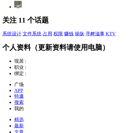
关注 11 个话题
系统设计
文件系统
占用
权限
赚钱
操纵
寻衅滋事
KTV
个人资料（更新资料请使用电脑）
现居 :
职业 :
绑定 :
广场
APP
特邀
搜索
我的
精选
最新
文章