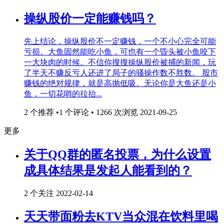
操纵股价一定能赚钱吗？
先上结论，操纵股价不一定赚钱，一个不小心完全可能
亏损。大鱼固然能吃小鱼，可也有一个昏头被小鱼咬下
一大块肉的时候。不信你搜搜操纵股价被捕的新闻，玩
了半天不赚反亏人还进了局子的骚操作数不胜数。 股市
赚钱的绝对规律，就是高抛低吸。无论你是大鱼还是小
鱼，一切花哨的拉抬...
2 个推荐 •1 个评论 • 1266 次浏览
2021-09-25
更多
关于QQ群的匿名投票，为什么设置
成具体结果是发起人能看到的？
2 个关注
2022-02-14
天天带面粉去KTV当众混在饮料里喝